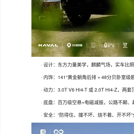
· 设计：东方力量美学，麒麟气场，实车比
· 内饰：141°黄金躺角后排 + 48分贝卧
· 动力：3.0T V6 Hi4-T 或 2.0T Hi4-Z
· 底盘：百万级空悬+电磁减振，公路不颠、
· 安全：“防得住、撞不坏、烧不着、开不坏