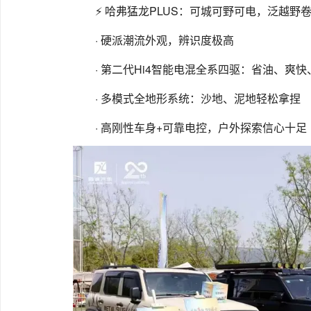
⚡ 哈弗猛龙PLUS：可城可野可电，泛越野
· 硬派潮流外观，辨识度极高
· 第二代Hi4智能电混全系四驱：省油、爽
· 多模式全地形系统：沙地、泥地轻松拿捏
· 高刚性车身+可靠电控，户外探索信心十足