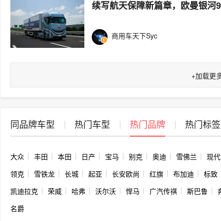
续写航天保障新篇章，欧曼银河
商用车天下Syc
+
加载更
同品牌车型
热门车型
热门品牌
热门标签
大众
丰田
本田
日产
宝马
别克
奥迪
雪佛兰
现代
领克
雪铁龙
长城
起亚
长安欧尚
红旗
布加迪
标致
凯迪拉克
荣威
哈弗
沃尔沃
悍马
广汽传祺
斯巴鲁
名爵