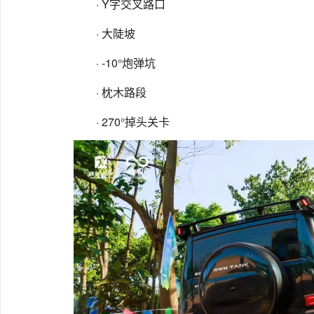
· Y字交叉路口
· 大陡坡
· -10°炮弹坑
· 枕木路段
· 270°掉头关卡