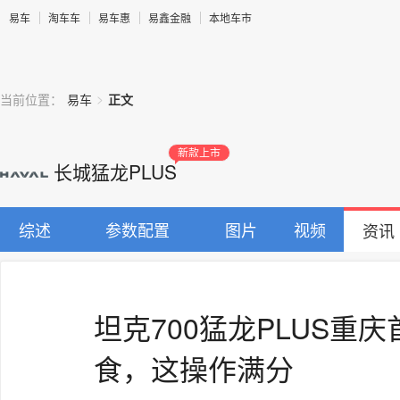
易车
淘车车
易车惠
易鑫金融
本地车市
>
当前位置：
易车
正文
新款上市
长城猛龙PLUS
综述
参数配置
图片
视频
资讯
坦克700猛龙PLUS重
食，这操作满分