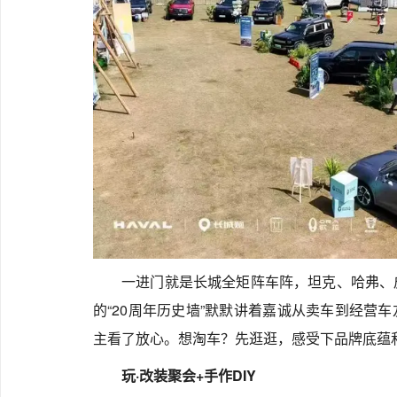
一进门就是长城全矩阵车阵，坦克、哈弗、
的“20周年历史墙”默默讲着嘉诚从卖车到经营
主看了放心。想淘车？先逛逛，感受下品牌底蕴
玩·改装聚会+手作DIY