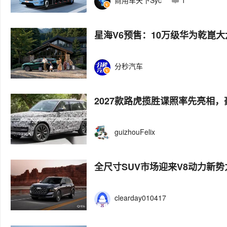
商用车天下Syc
1
星海V6预售：10万级华为乾崑大
分秒汽车
2027款路虎揽胜谍照率先亮相
guizhouFelix
全尺寸SUV市场迎来V8动力新势
clearday010417