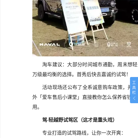
淘车建议：大部分时间城市通勤，周末想轻越
万级最均衡的选择。首秀后快去嘉诚约试驾！
工
活动现场还公布了全系诚意购车政策，并为
具
栏
外「爱车售后小课堂」直接教你怎么保养省钱—
用。
驾·轻越野试驾区（这才是重头戏）
专业打造的试驾路线，让你一次开爽：