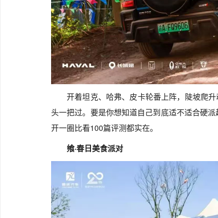
开着坦克、哈弗、皮卡轮番上阵，陡坡爬升
头一把过。要是你想知道自己到底适不适合硬派
开一圈比看100篇评测都实在。
飨·春日美食派对