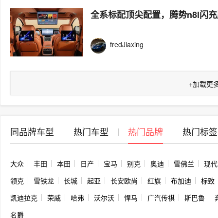
全系标配顶尖配置，腾势n8l闪
fredJiaxing
+
加载更
同品牌车型
热门车型
热门品牌
热门标签
大众
丰田
本田
日产
宝马
别克
奥迪
雪佛兰
现代
领克
雪铁龙
长城
起亚
长安欧尚
红旗
布加迪
标致
凯迪拉克
荣威
哈弗
沃尔沃
悍马
广汽传祺
斯巴鲁
名爵