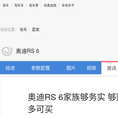
易车
淘车车
易车惠
易鑫金融
本地车市
>
当前位置：
易车
正文
奥迪RS 6
综述
参数配置
图片
视频
资讯
奥迪RS 6家族够务实 够贴
多可买