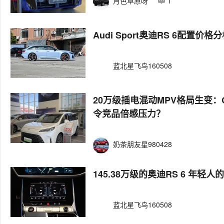
月色草原呀
1
Audi Sport奥迪RS 6配置价格
蓝北星飞鸟160508
20万级插电混动MPV格局生变：
令竞品倍感压力？
奶茶朋友星980428
145.38万级的奥迪RS 6 年轻
蓝北星飞鸟160508