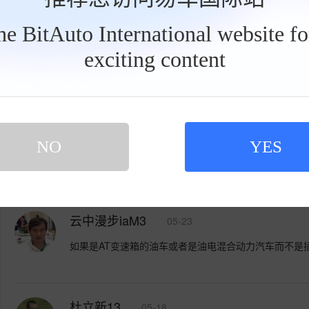
网友评论
已有
17
人参与评论
the BitAuto International website f
exciting content
工
具
栏
登录易车，写下您的槽点
NO
YES
你好！
云中漫步iaM3
05-23
如果是AT变速箱的油车或者是油电混合动力汽车而不是
杜立新13
05-18