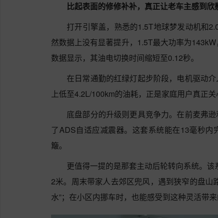
比起表面的修修补补，真正让老车主感到欣
打开引擎盖，熟悉的1.5T地球梦发动机和2.
然数据上没有显著提升，1.5T最大功率为143k
数据显示，其油电切换时间缩短至0.12秒。
在日常通勤的红绿灯起步阶段，电机驱动介
上低至4.2L/100km的油耗，正是家庭用户真正关
底盘部分的升级则更具竞争力。在前麦弗逊
了ADS自适应减震器。这套系统能在13毫秒
簸。
更值得一提的是那套主动后轮转向系统。该系
2米。周末带家人去郊区兜风，遇到狭窄的盘山
水”；在小区内挪车时，也能感受到这种灵活带