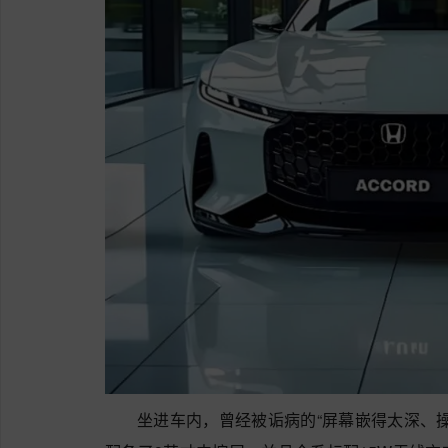
坐进车内，曾经被诟病的“屏幕嵌得太深、