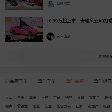
财经汽车
10.99万起上市！奇瑞风云A9
这车值么
+
加载更
同品牌车型
热门车型
热门品牌
热门标签
大众
丰田
本田
日产
宝马
别克
奥迪
雪佛兰
现代
领克
雪铁龙
长城
起亚
长安欧尚
红旗
布加迪
标致