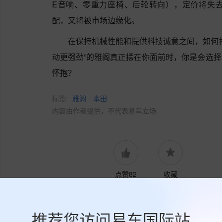
E音响、零重力座椅、后轮转向），定价将失
配，又将被市场边缘化。
在保持机械性能和提供科技诚意之间，如何
动更强劲”的雅阁真正摆在你面前时，你是会选
怀抱？
标签:
雅阁
本田
内容由作者提供，不代表易车立场
点赞82
收藏
推荐您访问易车国际站