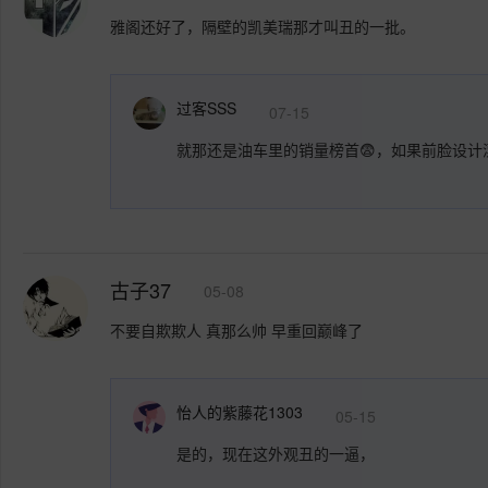
雅阁还好了，隔壁的凯美瑞那才叫丑的一批。
过客SSS
07-15
就那还是油车里的销量榜首😨，如果前脸设计
古子37
05-08
不要自欺欺人 真那么帅 早重回巅峰了
怡人的紫藤花1303
05-15
是的，现在这外观丑的一逼，