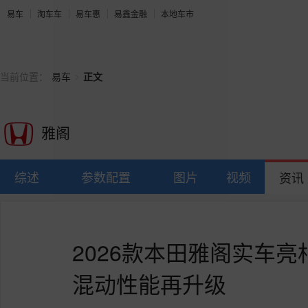
易车
淘车车
易车惠
易鑫金融
本地车市
>
当前位置：
易车
正文
雅阁
综述
参数配置
图片
视频
资讯
2026款本田雅阁实车
混动性能再升级