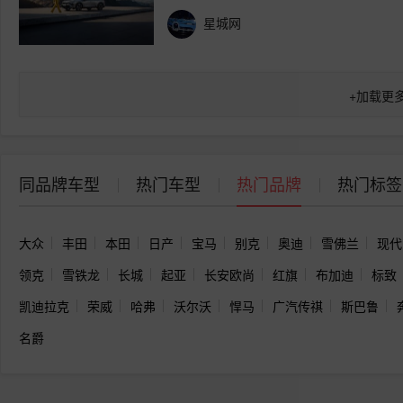
星城网
+
加载更
同品牌车型
热门车型
热门品牌
热门标签
大众
丰田
本田
日产
宝马
别克
奥迪
雪佛兰
现代
领克
雪铁龙
长城
起亚
长安欧尚
红旗
布加迪
标致
凯迪拉克
荣威
哈弗
沃尔沃
悍马
广汽传祺
斯巴鲁
名爵