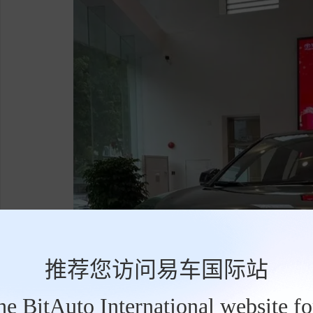
推荐您访问易车国际站
the BitAuto International website f