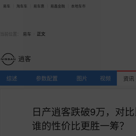
易车
淘车车
易车惠
易鑫金融
本地车市
>
当前位置：
易车
正文
逍客
综述
参数配置
图片
视频
资讯
日产逍客跌破9万，对比比亚
谁的性价比更胜一筹？