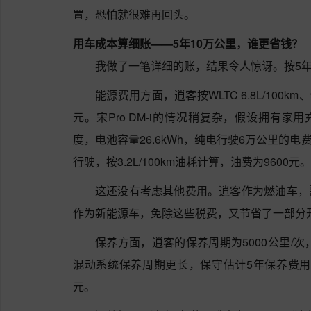
置，恐怕就很难再回头。
用车成本算细账——5年10万公里，谁更省钱？
我做了一笔详细的账，结果令人惊讶。按5年
能源费用方面，逍客按WLTC 6.8L/100km
元。宋Pro DM-i的情况稍复杂，假设拥有家用
度，电池容量26.6kWh，纯电行驶6万公里的电
行驶，按3.2L/100km油耗计算，油费为9600
这还没有考虑其他费用。逍客作为燃油车，需要
作为新能源车，免除这些税费，又节省了一部分
保养方面，逍客的保养周期为5000公里/次，年
混动系统保养周期更长，保守估计5年保养费用逍客约为
元。