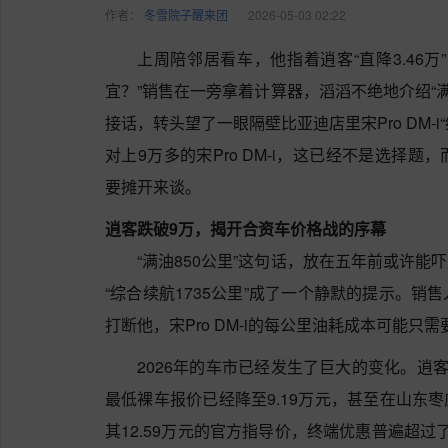
作者：
冬雪院子醒来团
2026-05-03 02:22
上周陪邻居看车，他指着逍客“直降3.46
宜？”销售在一旁拿着计算器，滔滔不绝地介绍“满
接话，转头望了一眼隔壁比亚迪店里宋Pro DM-i
对上9万多的宋Pro DM-i，这已经不是选择
要摊开来谈。
逍客跌破9万，揭开合资车价格战的序幕
“满油850公里”这句话，放在五年前或许能吓
“综合续航1735公里”成了一个静默的提示。
打断他，宋Pro DM-i的每公里油耗成本可能只
2026年的车市已经发生了巨大的变化。逍
最低裸车报价已经降至9.19万元，甚至在山东枣
其12.59万元的官方指导价，终端优惠普遍超过