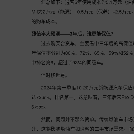
汇总如下：逍客5年使用成本为5.1万元（油费）
M-i为2万元（能源）+0.5万元（保养）=2.5
的购车成本。
残值率大预测——3年后，谁更能保值？
过去购买合资车，主要看中三年后的高保值
年保值率分别为80%、72%、65%、59%和5
中排名第6，超过了93%的同级车。
但时移世易。
2024年第一季度10-20万元新能源汽车保值
达72.9%，排名第一。这意味着，三年后宋Pro 
6万元。
然而，问题并不那么简单。传统燃油车市场
升，这将影响燃油车如逍客的二手市场需求。而宋P