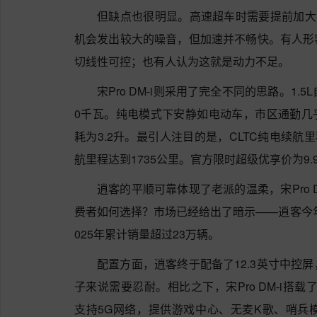
但缺点也很明显。高速超车时需要提前加大
机会发出较大的噪音，但加速并不畅快。有人形
切线性可控；也有人认为这就是动力不足。
宋Pro DM-i则采用了完全不同的思路。1
0千瓦。纯电模式下安静如电动车，市区通勤几
耗为3.2升。最引人注目的是，CLTC纯电续航
航里程达到1735公里。官方限时超级优享价为9.9
逍客的平顺可靠体现了老派的温柔，宋Pro 
费者如何选择？市场已经给出了暗示——逍客今年3月销
025年累计销量超过23万辆。
配置方面，逍客终于配备了12.3英寸中控
子来说需要忍耐。相比之下，宋Pro DM-i搭载了高
支持5G网络，提供游戏中心、无麦K歌、哨兵