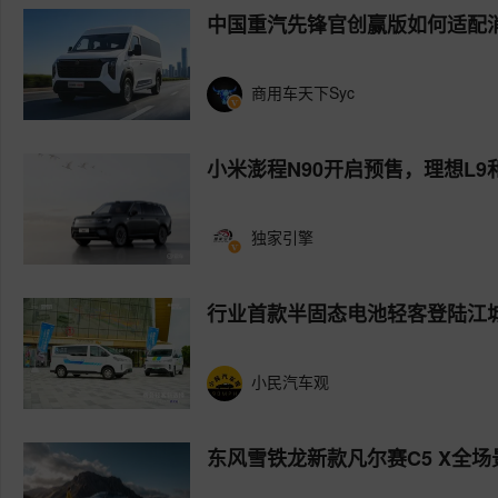
中国重汽先锋官创赢版如何适配
商用车天下Syc
小米澎程N90开启预售，理想L9
独家引擎
行业首款半固态电池轻客登陆江
小民汽车观
东风雪铁龙新款凡尔赛C5 X全