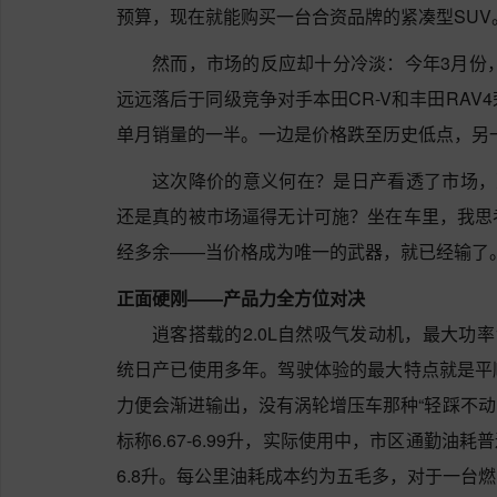
预算，现在就能购买一台合资品牌的紧凑型SUV
然而，市场的反应却十分冷淡：今年3月份，
远远落后于同级竞争对手本田CR-V和丰田RAV
单月销量的一半。一边是价格跌至历史低点，另
这次降价的意义何在？是日产看透了市场，
还是真的被市场逼得无计可施？坐在车里，我思
经多余——当价格成为唯一的武器，就已经输了
正面硬刚——产品力全方位对决
逍客搭载的2.0L自然吸气发动机，最大功率
统日产已使用多年。驾驶体验的最大特点就是平
力便会渐进输出，没有涡轮增压车那种“轻踩不动
标称6.67-6.99升，实际使用中，市区通勤油耗普
6.8升。每公里油耗成本约为五毛多，对于一台