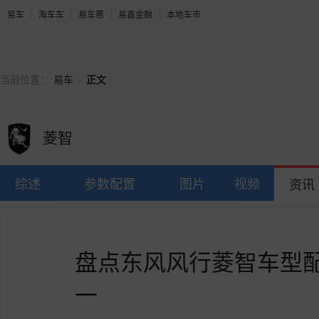
易车
淘车车
易车惠
易鑫金融
本地车市
>
当前位置：
易车
正文
菱智
综述
参数配置
图片
视频
资讯
盘点东风风行菱智车型配
一