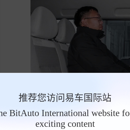
推荐您访问易车国际站
the BitAuto International website f
东风风行菱智搭载1.6自然吸气发动机（多
exciting content
工
具