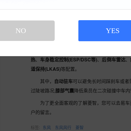
参数，在同级别发动机中动力表现属上乘，可以提
栏
中排在2位。
菱智的主/被动安全配置很齐全，包括了
自动
NO
YES
缓降
、
上坡辅助
、
膝部气囊
、
HUD抬头显示
、
刹
等)
、
刹车辅助(EBA/BAS等)
、
牵引力控制(ASR/
全气帘
、
手机无线充电
、
夜视系统
、
LED日间
热
、
车身稳定控制(ESP/DSC等)
、
后倒车雷达
、
道保持(LKAS)
等配置。
其中，
自动驻车
可以避免长时间踩刹车或者
过陡坡路况;
膝部气囊
降低乘员在二次碰撞中车内
为了更全面客观的了解菱智，您可以去易车
户的留言。
标签:
东风
东风风行
菱智