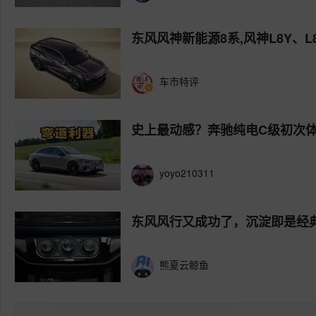
东风风神新能源8系,风神L8Y、
车市特评
史上最动感？奔驰纯电C级初次
yoyo210311
东风风行又成功了，沉淀即是经
熊夏云鲸鱼