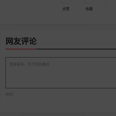
点赞
收藏
网友评论
登录易车，写下您的槽点
你好！