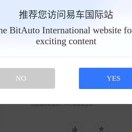
推荐您访问易车国际站
the BitAuto International website f
更有趣的是，这场AI技术竞赛最终受益的
exciting content
工
具
功能动辄需要三四十万元，而现在不到二十万元
栏
车也标配了AI语音助手。中国车企的竞争不仅
人能够享受到的实用配置。
NO
YES
您购车时最看重AI功能吗？
标签:
电动
内容由作者提供，不代表易车立场