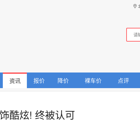
报价
降价
裸车价
点评
资讯
内饰酷炫! 终被认可