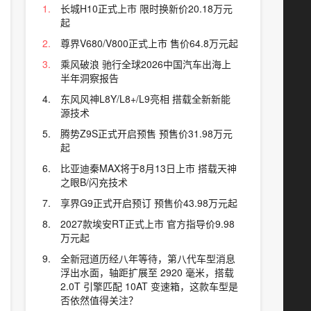
长城H10正式上市 限时换新价20.18万元
起
尊界V680/V800正式上市 售价64.8万元起
乘风破浪 驰行全球2026中国汽车出海上
半年洞察报告
东风风神L8Y/L8+/L9亮相 搭载全新新能
源技术
腾势Z9S正式开启预售 预售价31.98万元
起
比亚迪秦MAX将于8月13日上市 搭载天神
之眼B/闪充技术
享界G9正式开启预订 预售价43.98万元起
2027款埃安RT正式上市 官方指导价9.98
万元起
全新冠道历经八年等待，第八代车型消息
浮出水面，轴距扩展至 2920 毫米，搭载
2.0T 引擎匹配 10AT 变速箱，这款车型是
否依然值得关注？