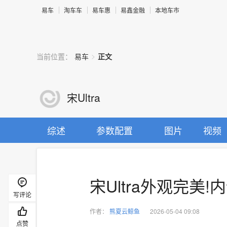
易车
淘车车
易车惠
易鑫金融
本地车市
>
当前位置：
易车
正文
宋Ultra
综述
参数配置
图片
视频
宋Ultra外观完美!
写评论
作者：
熊夏云鲸鱼
2026-05-04 09:08
点赞