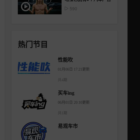
590
热门节目
性能吹
01月06日 17:21更新
共4期
买车ing
06月01日 20:10更新
共1期
易观车市