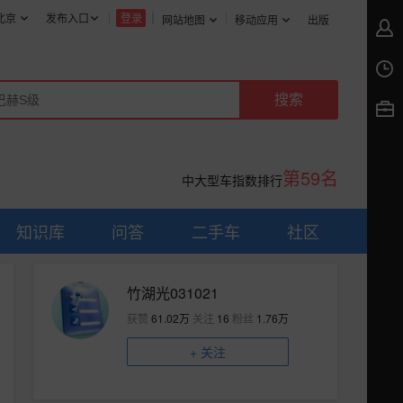
北京
发布入口
登录
网站地图
移动应用
出版
第59名
中大型车指数排行
知识库
问答
二手车
社区
竹湖光031021
获赞
61.02万
关注
16
粉丝
1.76万
+
关注