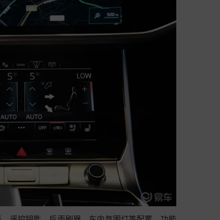
择、遥控钥匙、后雨刷器、车内氛围灯等配置，功能