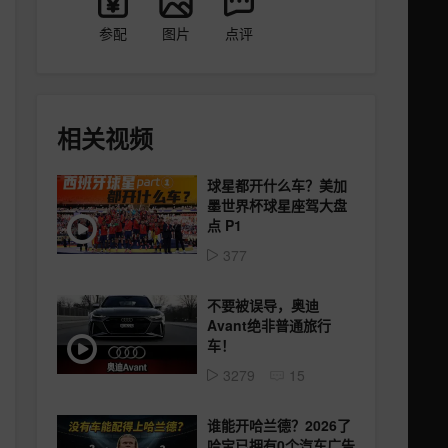
参配
图片
点评
相关视频
球星都开什么车？美加
墨世界杯球星座驾大盘
点 P1
377
不要被误导，奥迪
Avant绝非普通旅行
车！
3279
15
谁能开哈兰德？2026了
哈宝已拥有0个汽车广告