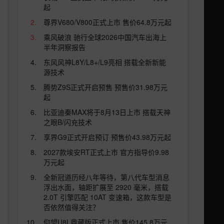
起
尊界V680/V800正式上市 售价64.8万元起
乘风破浪 驰行全球2026中国汽车出海上
半年洞察报告
东风风神L8Y/L8+/L9亮相 搭载全新新能
源技术
腾势Z9S正式开启预售 预售价31.98万元
起
比亚迪秦MAX将于8月13日上市 搭载天神
之眼B/闪充技术
享界G9正式开启预订 预售价43.98万元起
2027款埃安RT正式上市 官方指导价9.98
万元起
全新冠道历经八年等待，第八代车型消息
浮出水面，轴距扩展至 2920 毫米，搭载
2.0T 引擎匹配 10AT 变速箱，这款车型是
否依然值得关注？
仰望U8L鼎藏版正式上市 售价145.8万元