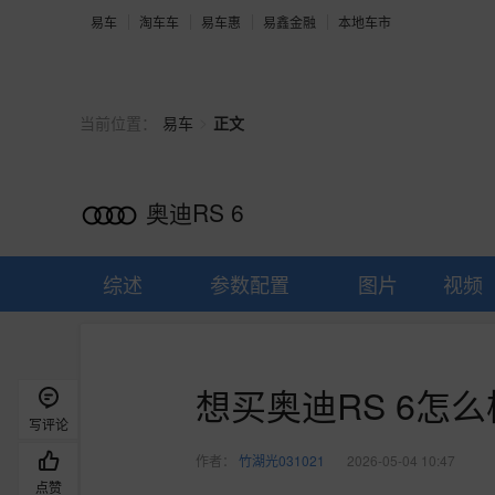
易车
淘车车
易车惠
易鑫金融
本地车市
>
当前位置：
易车
正文
奥迪RS 6
综述
参数配置
图片
视频
想买奥迪RS 6怎么
写评论
作者：
竹湖光031021
2026-05-04 10:47
点赞