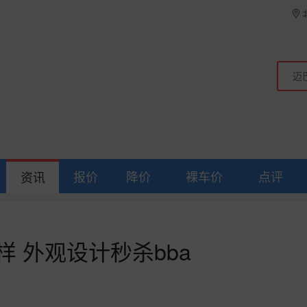
报价
降价
裸车价
点评
资讯
样 外观设计秒杀bba