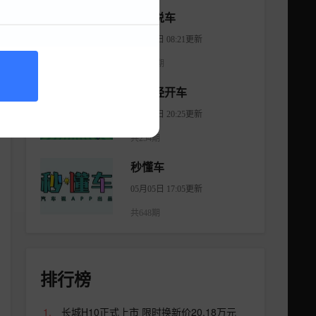
大斌说车
08月06日 08:21更新
共2965期
不正经开车
08月18日 20:25更新
共254期
秒懂车
05月05日 17:05更新
共648期
排行榜
长城H10正式上市 限时换新价20.18万元