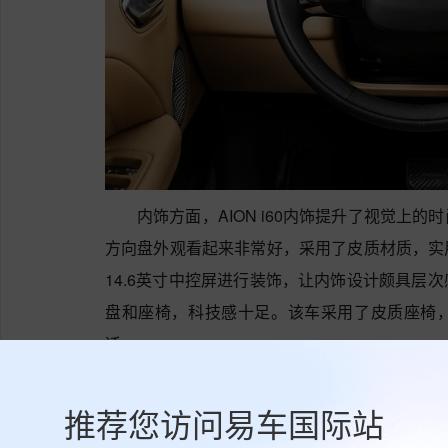
内饰方面，AION i60内饰提升了视觉上
方向盘外观看起来非常好，采用了皮质材质，实
14.6英寸中控屏进行装饰，让内饰设计颇具层
盘和座椅，科技感十足。该车采用了皮质座椅
适。
AION i60匹配固定齿比变速箱，电动机总功
动力表现不错。
推荐您访问易车国际站