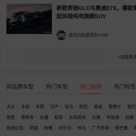
新款奔驰GLC与奥迪E7X，哪款
起体验纯电旗舰SUV
悲伤的杜鹃花科1409
+
加载更
同品牌车型
热门车型
热门品牌
热门标签
大众
丰田
本田
日产
宝马
别克
奥迪
雪佛兰
现代
领克
雪铁龙
长城
起亚
长安欧尚
红旗
布加迪
标致
凯迪拉克
荣威
哈弗
沃尔沃
悍马
广汽传祺
斯巴鲁