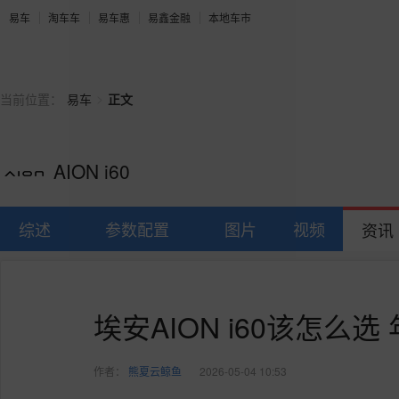
易车
淘车车
易车惠
易鑫金融
本地车市
>
当前位置：
易车
正文
AION i60
综述
参数配置
图片
视频
资讯
埃安AION i60该怎么
作者：
熊夏云鲸鱼
2026-05-04 10:53