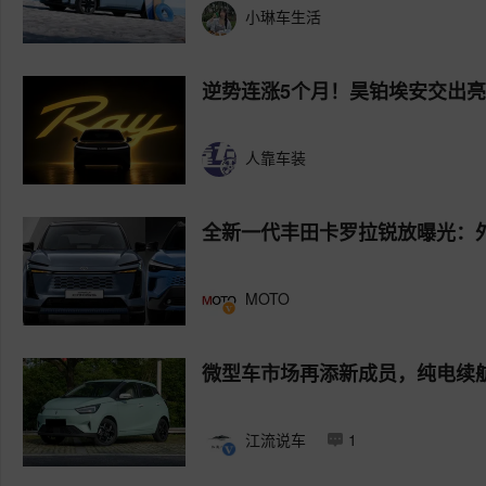
小琳车生活
逆势连涨5个月！昊铂埃安交出亮
人靠车装
全新一代丰田卡罗拉锐放曝光：
MOTO
微型车市场再添新成员，纯电续航
江流说车
1