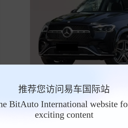
推荐您访问易车国际站
GLE-L的反击策略很明确：轴距多10毫
the BitAuto International website f
价1600元——连一套高档脚垫都买不到的价
exciting content
工
局。从现有信息推测，国产GLE可能将空气悬
具
栏
豪华配置变为标配，试图在价值感知上建立优势