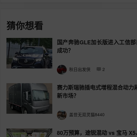
猜你想看
国产奔驰GLE加长版进入工信部
成功？
秋日出发侠
2
赛力斯瑞驰插电式增程混合动力
新市场？
盖世无双灵猫8440
80万预算，途锐混动 vs 宝马 