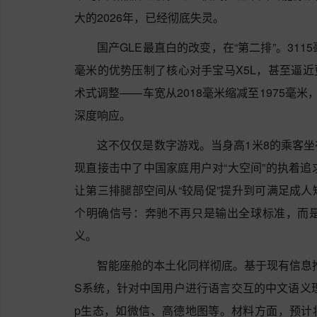
大的2026年，已经彻底失灵。
国产GLE最直白的改变，在“第二排”。31
毫米的优势压制了核心对手宝马X5L，甚至逼近
术式调整——车宽从2018毫米缩减至1975毫
深度响应。
这不仅仅是数字游戏。当身高1米8的乘客
现直接击中了中国家庭用户对“大空间”的执着追
让第三排腿部空间从“较局促”提升到可满足成
个明确信号：奔驰不再只是输出全球标准，而
义。
智能座舱的本土化同样彻底。基于现有信息推测
S系统，针对中国用户进行语言交互的中文语义
p生态，如微信、高德地图等。材料方面，预计将