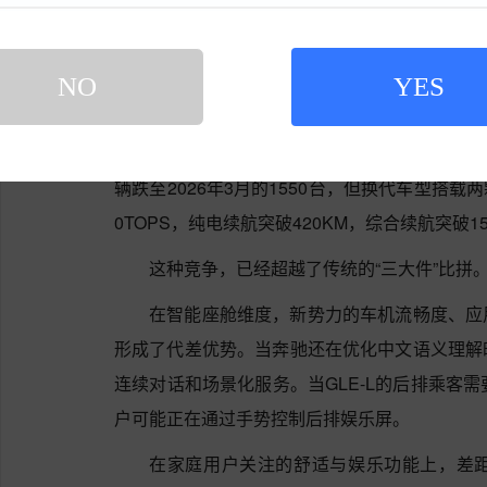
但真正的降维打击，来自造车新势力。
问界M9自2023年12月上市以来，连续17
NO
YES
年1-9月累计销量达93102辆。更让人惊叹的是，指
5%到90%之间，销售均价达到55万元。理想L9虽
辆跌至2026年3月的1550台，但换代车型搭载两
0TOPS，纯电续航突破420KM，综合续航突破15
这种竞争，已经超越了传统的“三大件”比拼
在智能座舱维度，新势力的车机流畅度、应
形成了代差优势。当奔驰还在优化中文语义理解时
连续对话和场景化服务。当GLE-L的后排乘客
户可能正在通过手势控制后排娱乐屏。
在家庭用户关注的舒适与娱乐功能上，差