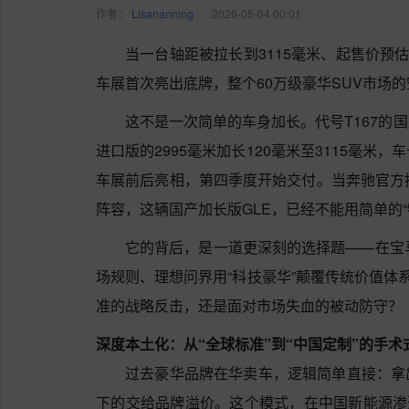
作者：
Lisananning
2026-05-04 00:01
当一台轴距被拉长到3115毫米、起售价预估5
车展首次亮出底牌，整个60万级豪华SUV市场
这不是一次简单的车身加长。代号T167的
进口版的2995毫米加长120毫米至3115毫米，车
车展前后亮相，第四季度开始交付。当奔驰官方
阵容，这辆国产加长版GLE，已经不能用简单的“
它的背后，是一道更深刻的选择题——在宝马X
场规则、理想问界用“科技豪华”颠覆传统价值体
准的战略反击，还是面对市场失血的被动防守？
深度本土化：从“全球标准”到“中国定制”的手术
过去豪华品牌在华卖车，逻辑简单直接：拿
下的交给品牌溢价。这个模式，在中国新能源渗透