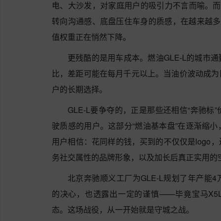
电、大沙发，对家庭用户的吸引力不言而喻。而
转向沟通感、底盘压住车身的质感，在越来越多
值权重正在悄然下降。
更残酷的是用车成本。燃油GLE-L的城市
比，差距可能在每月千元以上。当油价波动成为
户的长期选择。
GLE-L要争夺的，正是那些还相信“奔驰
驶质感的用户。这部分“燃油基本盘”在逐渐缩
用户相信：花同样的钱，买到的不仅仅是logo
务社交属性的品牌形象，以及加长后真正实用的
北京奔驰顺义工厂为GLE-L规划了年产能
的决心，也透露出一定的谨慎——毕竟宝马X5
态。这场战役，从一开始就是守城之战。