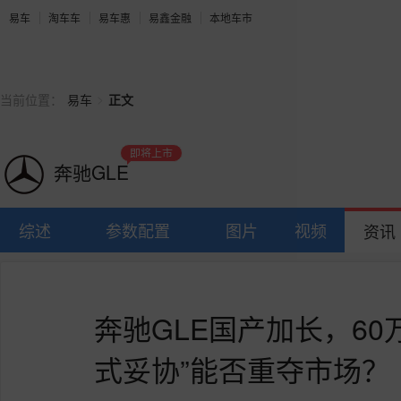
易车
淘车车
易车惠
易鑫金融
本地车市
>
当前位置：
易车
正文
即将上市
奔驰GLE
综述
参数配置
图片
视频
资讯
奔驰GLE国产加长，60
式妥协”能否重夺市场？