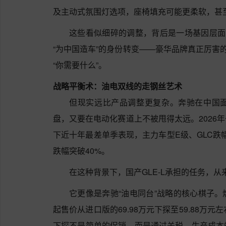
及主动式氛围灯选项，座椅填充可能更柔软，甚
这些看似细碎的调整，背后是一场基因层面
“为中国造车”的身份转变——豪华品牌真正厉害
“你需要什么”。
战略平衡术：油电双线的走钢丝艺术
但现实远比产品调整更复杂。奔驰在中国
盘，又要在电动化赛道上不被甩得太远。2026
下近十年最差单季表现，主力车型E级、GLC跌
跌幅突破40%。
在这种背景下，国产GLE-L承担的任务，从来
它更像是奔驰“油电同台”战略的核心棋子
起售价从进口版的69.98万元下探至59.88万
下探不是简单的促销，而是通过关税、生产成本