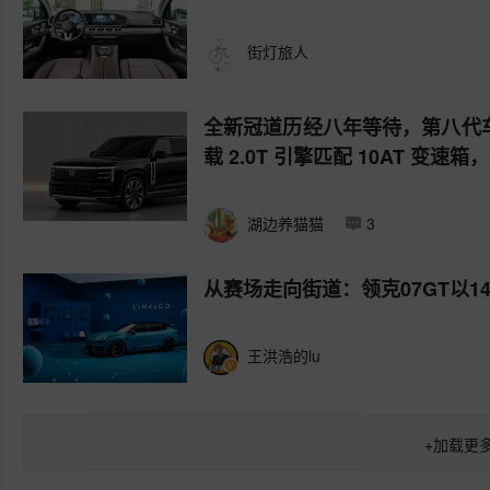
街灯旅人
全新冠道历经八年等待，第八代车
载 2.0T 引擎匹配 10AT 
湖边养猫猫
3
从赛场走向街道：领克07GT以1
王洪浩的lu
+
加载更