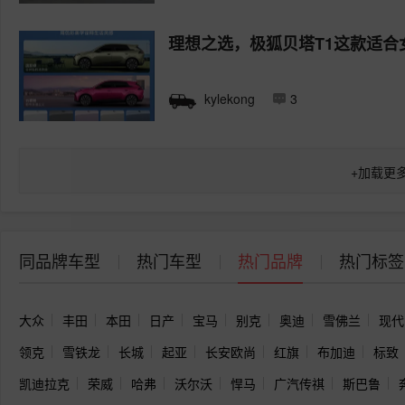
理想之选，极狐贝塔T1这款适
kylekong
3
+
加载更
同品牌车型
热门车型
热门品牌
热门标签
大众
丰田
本田
日产
宝马
别克
奥迪
雪佛兰
现代
领克
雪铁龙
长城
起亚
长安欧尚
红旗
布加迪
标致
凯迪拉克
荣威
哈弗
沃尔沃
悍马
广汽传祺
斯巴鲁