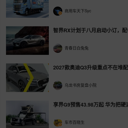
商用车天下Syc
智界RX计划于八月启动小订，
青春日白兔兔
2027款奥迪Q3升级重点不在堆
乌龙书房复盘小院
享界G9预售43.98万起 华为把
车市百晓生