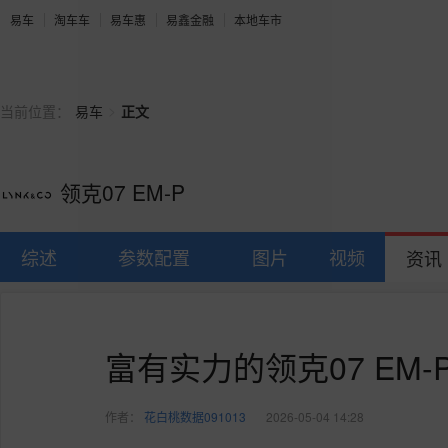
易车
淘车车
易车惠
易鑫金融
本地车市
>
当前位置：
易车
正文
领克07 EM-P
综述
参数配置
图片
视频
资讯
富有实力的领克07 EM-
作者：
花白桃数据091013
2026-05-04 14:28