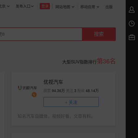
北京
发布入口
登录
网站地图
移动应用
出版
第36名
大型SUV指数排行
优视汽车
获赞
94.36万
关注
3
粉丝
48.14万
+
关注
知名汽车自媒体，视频好看，文章有料。