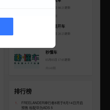
大斌说车
08月06日 08:21更新
共2965期
不正经开车
08月18日 20:25更新
共254期
秒懂车
05月05日 17:05更新
共648期
排行榜
FREELANDER神行者8将于8月14日开启
预售 标配华为ADS 5