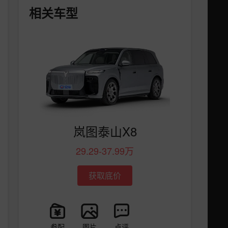
相关车型
岚图泰山X8
29.29-37.99万
获取底价
参配
图片
点评