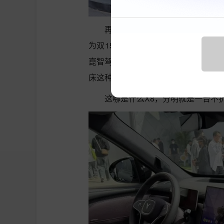
再看配置和用料，人家可是毫不遮
为双15.6英寸智慧双联屏，6.1平方
崑智驾方案，前双叉臂+后五连杆全铝
床这种颇具话题和流量的功能。
这哪是什么X8，分明就是一台不折