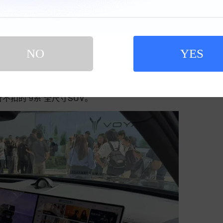
掩地直接对标9系旗舰：行业首发鸿蒙座舱5.2、华
米的五座SUV最大座舱面积，896线激光雷达+华为乾
NO
YES
底盘配合三腔空悬+EDC魔毯……还有全自动一键成
不扣的“9系”全尺寸SUV。