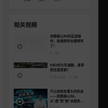
相关视频
岚图泰山X8的这波操
作，给我把安全感焊死
了！
137
5米2的大车通勤，是享
受还是受罪？
51.43万
56
不让危险有冒头的机会
——岚图泰山X8，
从"虐"到"跑"全程安全
在线