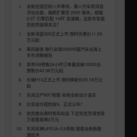
全新冠道历经八年等待，第八代车型消息
浮出水面，轴距扩展至 2920 毫米，搭载
2.0T 引擎匹配 10AT 变速箱，这款车型是
否依然值得关注？
全新深蓝S05正式上市 限时优惠价11.59
万元起
乘风破浪 驰行全球2026中国汽车出海上
半年洞察报告
享界G9预售24小时订单量突破10300台
预售价43.98万元起
长城H10正式上市 限时换新价20.18万元
起
东风日产NX7官图 采用全新设计语言
比亚迪方程豹钛9，正式公布！
别克推出限时购车权益 下定别克至境世家
万家版直降2万元
东风风神L8Y/L8+/L9亮相 搭载全新新能
源技术