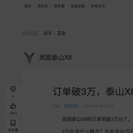
易车
淘车车
易车惠
易鑫金融
本地车市
>
当前位置：
易车
正文
岚图泰山X8
订单破3万，泰山X
4
作者：
优视汽车
2026-05-04 17:20
1091
岚图泰山X8的订单突破3万台了。
手机看
3万台是什么概念？在如今30万