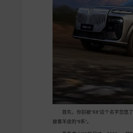
首先，你别被“X8”这个名字忽
披着羊皮的“9系”。