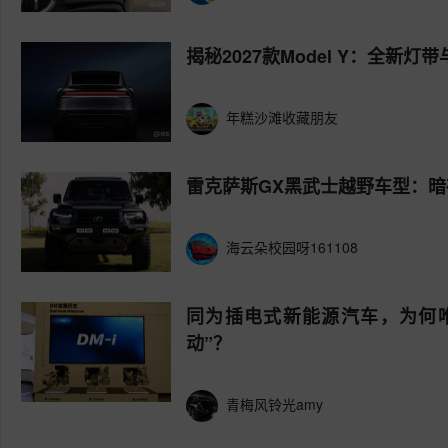
揭秘2027款Model Y：全新
年糕沙滩收藏朋友
雷克萨斯GX黑武士越野车型：
海云朵校园呀161108
同为插电式新能源汽车，为何唯
动”？
青梅风铃光amy