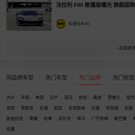
法拉利 F80 敞篷版曝光 旗舰
车速社Auto
+
加载更
同品牌车型
热门车型
热门品牌
热门标签
大众
丰田
本田
日产
宝马
别克
奥迪
雪佛兰
现代
领克
雪铁龙
长城
起亚
长安欧尚
红旗
布加迪
标致
凯迪拉克
荣威
哈弗
沃尔沃
悍马
广汽传祺
斯巴鲁
名爵