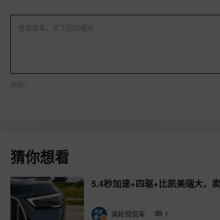
登录易车，写下您的槽点
你好！
猜你想看
5.4秒加速+四驱+比凯美瑞大，卖1
涡轮侃侃车
1