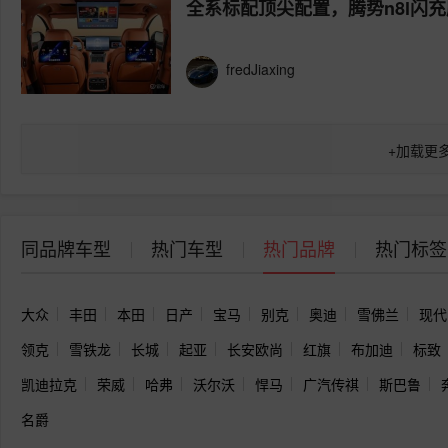
全系标配顶尖配置，腾势n8l闪
fredJiaxing
+
加载更
同品牌车型
热门车型
热门品牌
热门标签
大众
丰田
本田
日产
宝马
别克
奥迪
雪佛兰
现代
领克
雪铁龙
长城
起亚
长安欧尚
红旗
布加迪
标致
凯迪拉克
荣威
哈弗
沃尔沃
悍马
广汽传祺
斯巴鲁
名爵