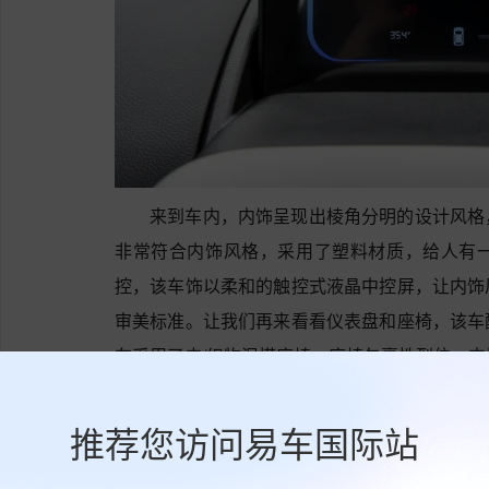
来到车内，内饰呈现出棱角分明的设计风格
非常符合内饰风格，采用了塑料材质，给人有
控，该车饰以柔和的触控式液晶中控屏，让内饰
审美标准。让我们再来看看仪表盘和座椅，该车
车采用了皮/织物混搭座椅，座椅包裹性到位，
长安Lumin搭载了总功率为35KW，总扭
程同样出色，动力表现不错。
推荐您访问易车国际站