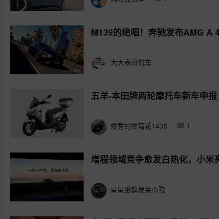
M139的绝唱！奔驰发布AMG A 4
大大表哥侃车
五羊-本田牌两轮摩托车新车申报
俊秀的甘菊花1438
1
增程领域竞争愈发白热化，小米
星星纸鹤发呆小院