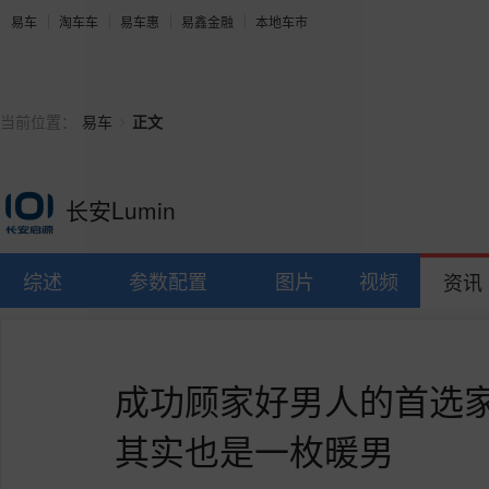
易车
淘车车
易车惠
易鑫金融
本地车市
>
当前位置：
易车
正文
长安Lumin
综述
参数配置
图片
视频
资讯
成功顾家好男人的首选家
其实也是一枚暖男