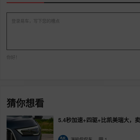
登录易车，写下您的槽点
你好！
猜你想看
5.4秒加速+四驱+比凯美瑞大，卖1
涡轮侃侃车
1