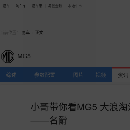
易车
淘车车
易车惠
易鑫金融
本地车市
>
当前位置：
易车
正文
MG5
综述
参数配置
图片
视频
资讯
小哥带你看MG5 大浪
——名爵