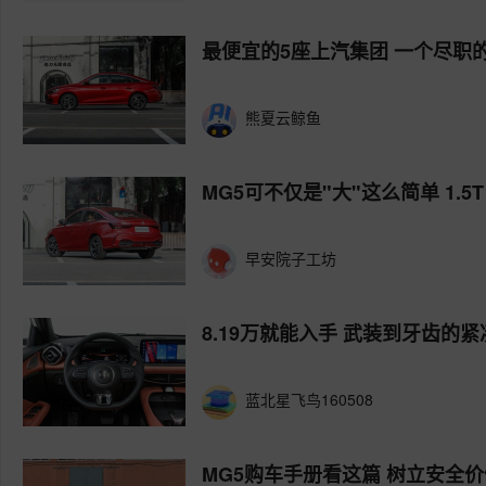
最便宜的5座上汽集团 一个尽职的
熊夏云鲸鱼
MG5可不仅是"大"这么简单 1.5T
早安院子工坊
8.19万就能入手 武装到牙齿的
蓝北星飞鸟160508
MG5购车手册看这篇 树立安全