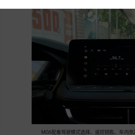
MG5配备驾驶模式选择、遥控钥匙、车内氛围灯