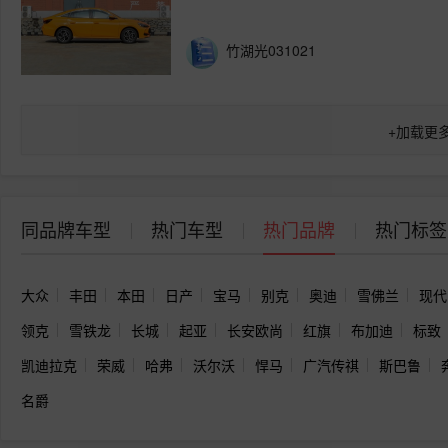
竹湖光031021
+
加载更
同品牌车型
热门车型
热门品牌
热门标签
大众
丰田
本田
日产
宝马
别克
奥迪
雪佛兰
现代
领克
雪铁龙
长城
起亚
长安欧尚
红旗
布加迪
标致
凯迪拉克
荣威
哈弗
沃尔沃
悍马
广汽传祺
斯巴鲁
名爵