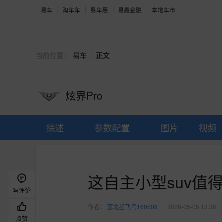
易车
淘车车
易车惠
易鑫金融
本地车市
>
当前位置：
易车
正文
炫界Pro
综述
参数配置
图片
视频
这自主小型suv值
写评论
作者：
蓝北星飞鸟160508
2026-05-05 13:36
点赞