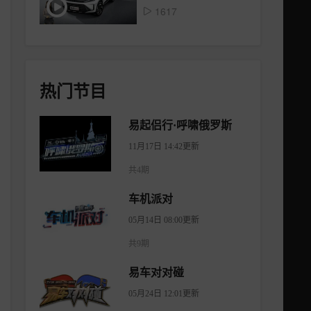
1617
热门节目
易起侣行·呼啸俄罗斯
11月17日 14:42更新
共4期
车机派对
05月14日 08:00更新
共9期
易车对对碰
05月24日 12:01更新