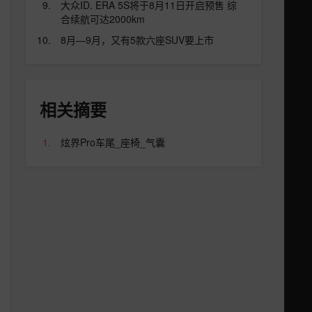
大众ID. ERA 5S将于8月11日开启预售 综
合续航可达2000km
8月—9月，又有5款六座SUV要上市
相关摘要
炫界Pro车尾_座椅_气囊