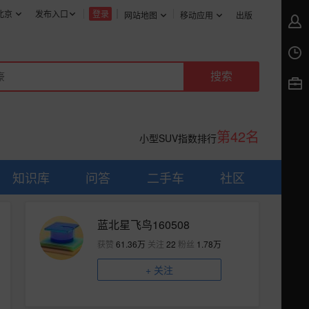
北京
发布入口
登录
网站地图
移动应用
出版
第42名
小型SUV指数排行
知识库
问答
二手车
社区
蓝北星飞鸟160508
获赞
61.36万
关注
22
粉丝
1.78万
+
关注