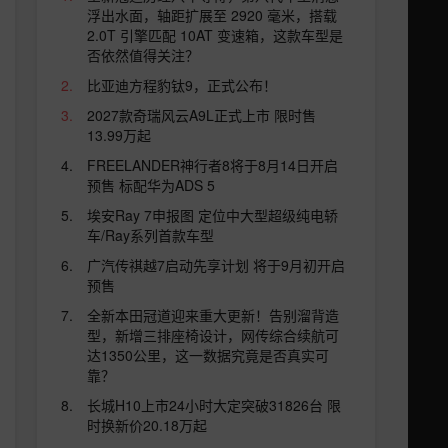
浮出水面，轴距扩展至 2920 毫米，搭载
2.0T 引擎匹配 10AT 变速箱，这款车型是
否依然值得关注？
比亚迪方程豹钛9，正式公布！
2027款奇瑞风云A9L正式上市 限时售
13.99万起
FREELANDER神行者8将于8月14日开启
预售 标配华为ADS 5
埃安Ray 7申报图 定位中大型超级纯电轿
车/Ray系列首款车型
广汽传祺越7启动先享计划 将于9月初开启
预售
全新本田冠道迎来重大更新！告别溜背造
型，新增三排座椅设计，网传综合续航可
达1350公里，这一数据究竟是否真实可
靠？
长城H10上市24小时大定突破31826台 限
时换新价20.18万起