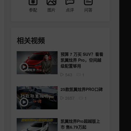
参配
图片
点评
问答
相关视频
预算 7 万买 SUV？看看
凯翼炫界 Pro，空间越
级配置够用
543
1
25款凯翼炫界PRO口碑
2657
1
凯翼炫界Pro超越版上
市 售6.79万起