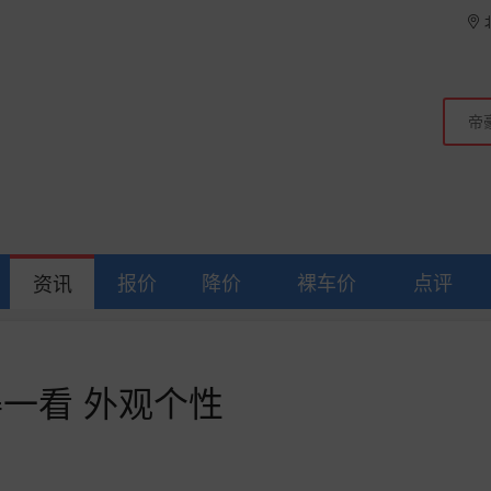
报价
降价
裸车价
点评
资讯
得一看 外观个性