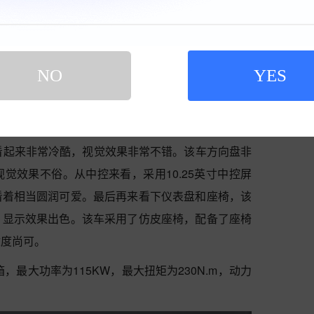
NO
YES
内饰看起来非常冷酷，视觉效果非常不错。该车方向盘非
觉效果不俗。从中控来看，采用10.25英寸中控屏
看着相当圆润可爱。最后再来看下仪表盘和座椅，该
，显示效果出色。该车采用了仿皮座椅，配备了座椅
适度尚可。
速箱，最大功率为115KW，最大扭矩为230N.m，动力