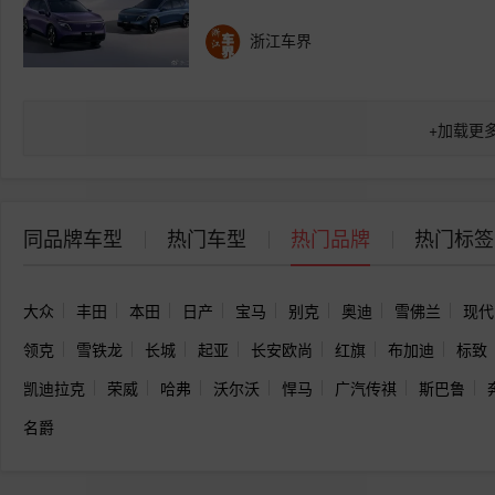
浙江车界
+
加载更
同品牌车型
热门车型
热门品牌
热门标签
大众
丰田
本田
日产
宝马
别克
奥迪
雪佛兰
现代
领克
雪铁龙
长城
起亚
长安欧尚
红旗
布加迪
标致
凯迪拉克
荣威
哈弗
沃尔沃
悍马
广汽传祺
斯巴鲁
名爵