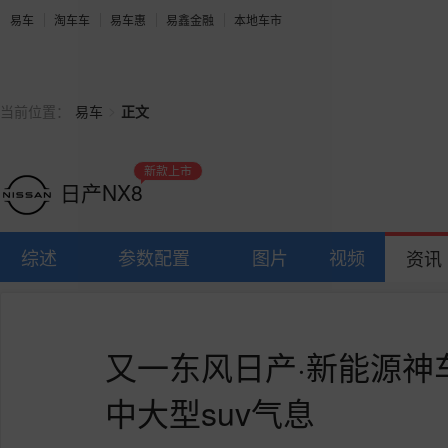
易车
淘车车
易车惠
易鑫金融
本地车市
>
当前位置：
易车
正文
新款上市
日产NX8
综述
参数配置
图片
视频
资讯
又一东风日产·新能源神
中大型suv气息