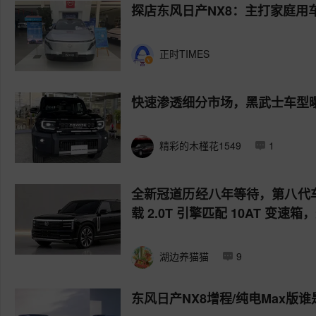
探店东风日产NX8：主打家庭用
正时TIMES
快速渗透细分市场，黑武士车型
精彩的木槿花1549
1
全新冠道历经八年等待，第八代车
载 2.0T 引擎匹配 10AT 
湖边养猫猫
9
东风日产NX8增程/纯电Max版