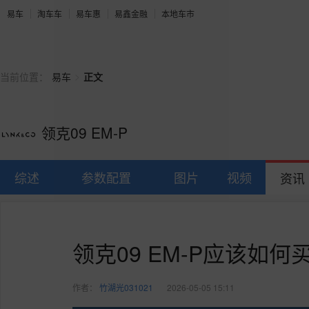
易车
淘车车
易车惠
易鑫金融
本地车市
>
当前位置：
易车
正文
领克09 EM-P
综述
参数配置
图片
视频
资讯
领克09 EM-P应该如
作者：
竹湖光031021
2026-05-05 15:11