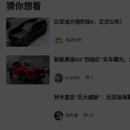
猜你想看
比亚迪方程豹钛9，正式公布！
电动内参
新款奥迪Q3“烈焰红”实车曝光，
junjielily
1
铃木直言“巨大威胁”：比亚迪海
电车通
21