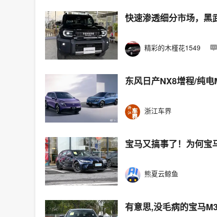
快速渗透细分市场，黑
精彩的木槿花1549
东风日产NX8增程/纯
浙江车界
宝马又搞事了！为何宝
熊夏云鲸鱼
有意思,没毛病的宝马M