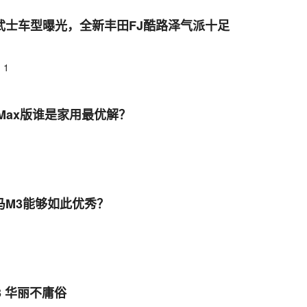
武士车型曝光，全新丰田FJ酷路泽气派十足
1
电Max版谁是家用最优解？
马M3能够如此优秀？
3 华丽不庸俗