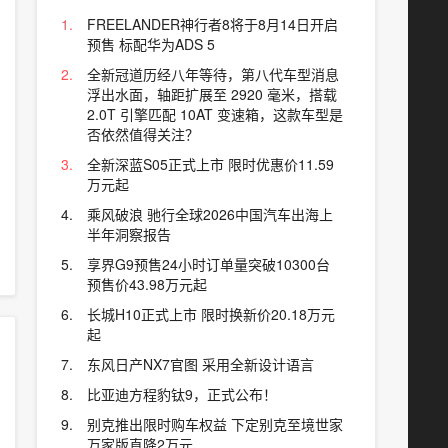
FREELANDER神行者8将于8月14日开启
预售 标配华为ADS 5
全新冠道历经八年等待，第八代车型消息
浮出水面，轴距扩展至 2920 毫米，搭载
2.0T 引擎匹配 10AT 变速箱，这款车型是
否依然值得关注？
全新深蓝S05正式上市 限时优惠价11.59
万元起
乘风破浪 驰行全球2026中国汽车出海上
半年洞察报告
享界G9预售24小时订单量突破10300台
预售价43.98万元起
长城H10正式上市 限时换新价20.18万元
起
东风日产NX7官图 采用全新设计语言
比亚迪方程豹钛9，正式公布！
别克推出限时购车权益 下定别克至境世家
万家版直降2万元