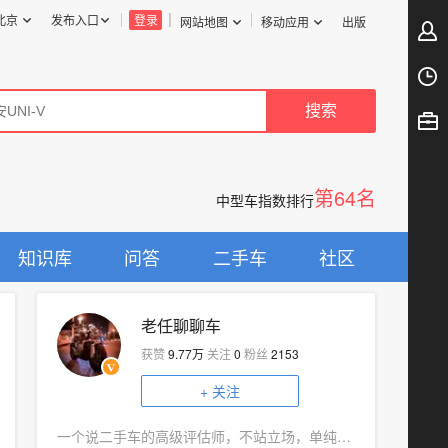
北京
发布入口
登录
网站地图
移动应用
出版
第64名
中型车指数排行
知识库
问答
二手车
社区
老任聊聊车
获赞
9.77万
关注
0
粉丝
2153
+
关注
一个说二手车的高级评估师，不站立场，单纯说车