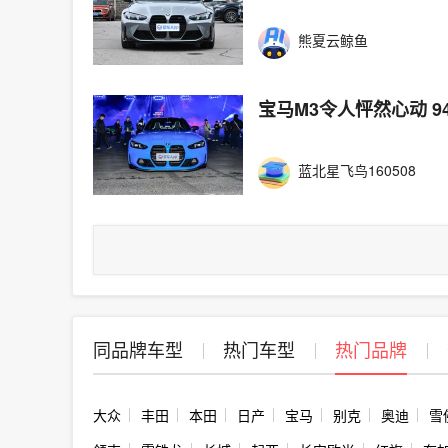
熊夏云鲸鱼
宝马M3令人怦然心动 9
蓝北星飞鸟160508
同品牌车型
热门车型
热门品牌
大众
丰田
本田
日产
宝马
别克
奥迪
雪