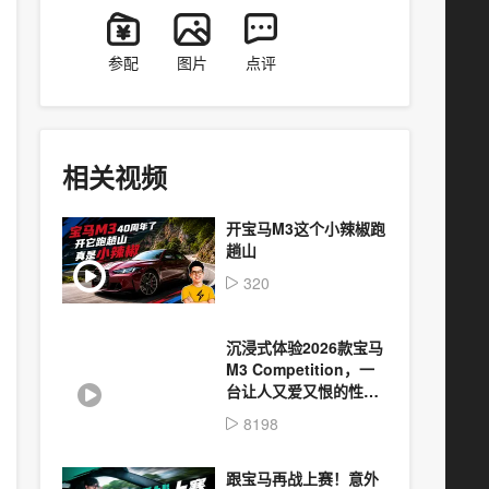
参配
图片
点评
相关视频
开宝马M3这个小辣椒跑
趟山
320
沉浸式体验2026款宝马
M3 Competition，一
台让人又爱又恨的性能
车
8198
跟宝马再战上赛！意外