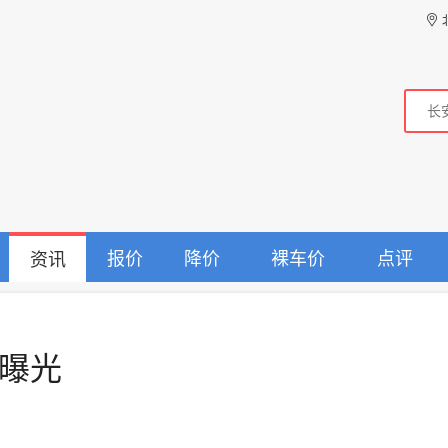
报价
降价
裸车价
点评
资讯
3曝光