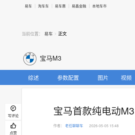
易车
淘车车
易车惠
易鑫金融
本地车市
>
当前位置：
易车
正文
宝马M3
综述
参数配置
图片
视频
宝马首款纯电动M
写评论
作者：
老任聊聊车
2026-05-05 15:48
点赞