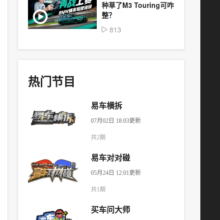
种草了M3 Touring可咋
整？
813
热门节目
易车横拆
07月02日 18:03更新
共2期
易车对对碰
05月24日 12:01更新
共1期
买车问大师