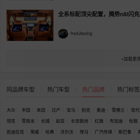
全系标配顶尖配置，腾势n8l闪
fredJiaxing
+
加载更
同品牌车型
热门车型
热门品牌
热门标签
大众
丰田
本田
日产
宝马
别克
奥迪
雪佛兰
现代
领克
雪铁龙
长城
起亚
长安欧尚
红旗
布加迪
标致
凯迪拉克
荣威
哈弗
沃尔沃
悍马
广汽传祺
斯巴鲁