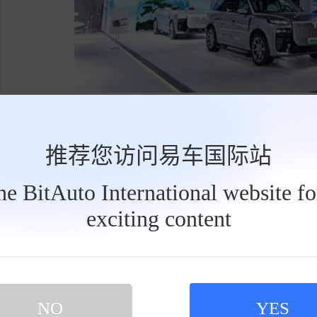
标签:
新能源汽车
岚图
岚图追光L
内容由作者提供，不代表易车立场
推荐您访问易车国际站
the BitAuto International website f
exciting content
工
点赞
收藏
具
栏
NO
YES
网友评论