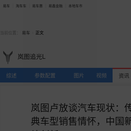
易车
淘车车
易车惠
易鑫金融
本地车市
>
当前位置：
易车
正文
岚图追光L
综述
参数配置
图片
视频
资讯
岚图卢放谈汽车现状：
典车型销售情怀，中国