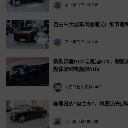
蓝北星飞鸟160508
自主中大型车岚图追光L 细节造
蓝北星飞鸟160508
新款奔驰GLC与奥迪E7X，哪款
起体验纯电旗舰SUV
悲伤的杜鹃花科1409
被埋没的“自主车”，岚图追光L
蓝北星飞鸟160508