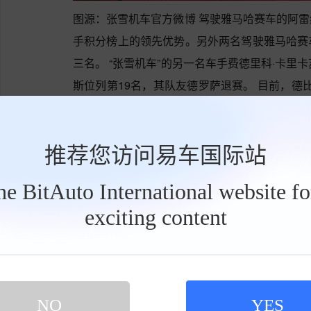
图源：张雪机车官方微博
驾驶雅马哈赛车的阿雷
手积分榜上的领先优势。另外两名驾驶雅马哈赛
三名。
“张雪机车”的另一名车手费德里科·卡里
斯位列第19名，其队友德罗萨退赛。
目前，德比
机车”则以99分在制造商积分榜上排名第三。
行。
推荐您访问易车国际站
标签:
机车
摩托车
故障
内容由作者提供，不代表易车立场
the BitAuto International website f
exciting content
工
具
栏
点赞
收藏
NO
YES