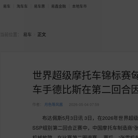
易车
淘车车
易车惠
易鑫金融
本地车市
>
当前位置：
易车
正文
世界超级摩托车锦标赛
车手德比斯在第二回合
作者：
月色等风酱
2026-05-04 07:59
布达佩斯5月3日讯 3日，在2026年世界超
SSP组别第二回合正赛中，中国摩托车制造商“
机械故障，在比赛第二圈退赛。
赛后，“张雪机