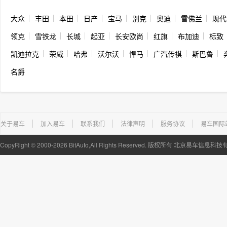
大众
丰田
本田
日产
宝马
别克
奥迪
雪佛兰
现代
领克
雪铁龙
长城
起亚
长安欧尚
红旗
布加迪
标致
凯迪拉克
荣威
哈弗
沃尔沃
悍马
广汽传祺
斯巴鲁
名爵
关于易车
加入易车
联系我们
法律声明
服务协议
易车国际
CopyRight ©
2000-2026
BitAuto,All Rights Reserved. 版权所有 北京易车信息