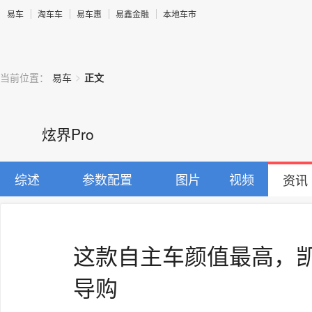
易车
淘车车
易车惠
易鑫金融
本地车市
>
当前位置：
易车
正文
炫界Pro
综述
参数配置
图片
视频
资讯
这款自主车颜值最高，凯
导购