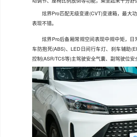
动调节、座椅比例放倒等功能，乘坐起来十分舒
炫界Pro匹配无级变速(CVT)变速箱，最大功
表现不错。
炫界Pro后备厢常规空间表现中规中矩，
车防抱死(ABS)、LED日间行车灯、刹车辅助(EB
控制(ASR/TCS等)主驾驶安全气囊、副驾驶