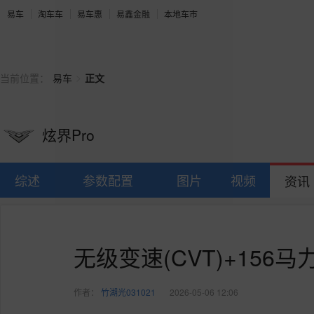
易车
淘车车
易车惠
易鑫金融
本地车市
>
当前位置：
易车
正文
炫界Pro
综述
参数配置
图片
视频
资讯
无级变速(CVT)+156
作者：
竹湖光031021
2026-05-06 12:06