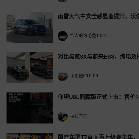
雨雪天气中安全感显著提升，沃尔
怡人的绒毛兔1454
对比极氪8X与蔚来ES8，纯电
木星糖091109
仰望U8L鼎藏版正式上市：售价14
拉拉车汇
国产车型T7直面百万级豪华车