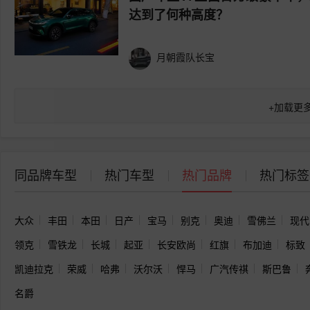
达到了何种高度？
月朝霞队长宝
+
加载更
同品牌车型
热门车型
热门品牌
热门标签
大众
丰田
本田
日产
宝马
别克
奥迪
雪佛兰
现代
领克
雪铁龙
长城
起亚
长安欧尚
红旗
布加迪
标致
凯迪拉克
荣威
哈弗
沃尔沃
悍马
广汽传祺
斯巴鲁
名爵