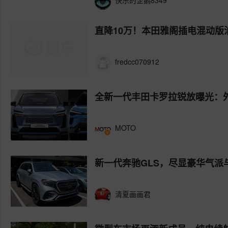
快乐的企鹅8349
直降10万！本田雅阁插电混动版油
fredcc070912
全新一代丰田卡罗拉锐放曝光：
MOTO
新一代奔驰GLS，尽显豪华气派
清夏画画君