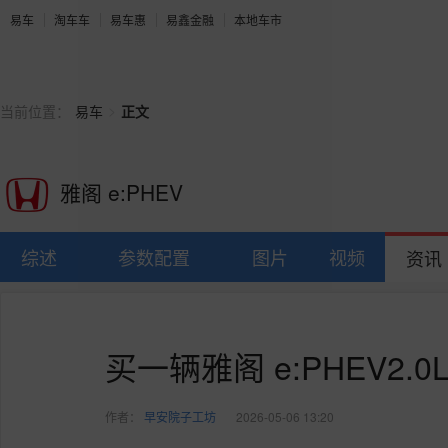
易车
淘车车
易车惠
易鑫金融
本地车市
>
当前位置：
易车
正文
雅阁 e:PHEV
综述
参数配置
图片
视频
资讯
买一辆雅阁 e:PHEV2
作者：
早安院子工坊
2026-05-06 13:20