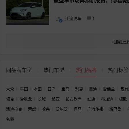
微型车市场再添新成员，纯电续航
江流说车
1
+
加载更
同品牌车型
热门车型
热门品牌
热门标签
大众
丰田
本田
日产
宝马
别克
奥迪
雪佛兰
现代
领克
雪铁龙
长城
起亚
长安欧尚
红旗
布加迪
标致
凯迪拉克
荣威
哈弗
沃尔沃
悍马
广汽传祺
斯巴鲁
名爵