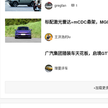
gregfan
1
标配激光雷达+mCDC悬架，MG0
王洪浩的lu
广汽集团猎装车天花板，启境GT7
理蔓评车
+
加载更