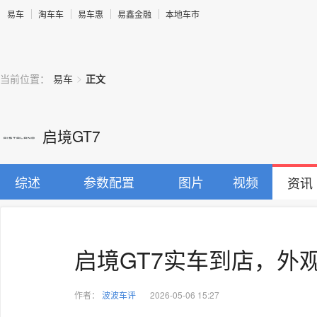
易车
淘车车
易车惠
易鑫金融
本地车市
>
当前位置：
易车
正文
启境GT7
综述
参数配置
图片
视频
资讯
启境GT7实车到店，外
作者：
波波车评
2026-05-06 15:27