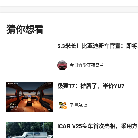
猜你想看
5.3米长！比亚迪新车官宣：即
春日竹影守夜岛主
极狐T7：摊牌了，半价YU7
予墨Auto
iCAR V25实车首次亮相，采用