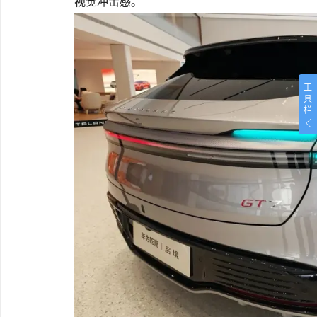
视觉冲击感。
工
具
栏