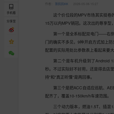
作者：
张抗抗KK
2026-05-06 15:27
手机看
这个价位段的MPV市场其实挺卷
分享至
15万以内MPV销冠。这次出的尊享
第一个是全系标配双电门——右
门的确实不多见，9种开启方式加上防
配置的实际用处比参数表上看起来要
第二个是车机升级到了Android
秒。不过实际好不好用，还是得去店里
持"和"真正听懂"是两回事。
第三个是把ACC自适应巡航、A
配齐了，覆盖10-150km/h车速范围。
三个动力版本，燃油1.5T、插混1