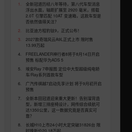
全新冠道历经八年等待，第八代车型消息
浮出水面，轴距扩展至 2920 毫米，搭载
2.0T 引擎匹配 10AT 变速箱，这款车型是
否依然值得关注？
比亚迪方程豹钛9，正式公布！
2027款奇瑞风云A9L正式上市 限时售
13.99万起
FREELANDER神行者8将于8月14日开启
预售 标配华为ADS 5
埃安Ray 7申报图 定位中大型超级纯电轿
车/Ray系列首款车型
广汽传祺越7启动先享计划 将于9月初开启
预售
全新本田冠道迎来重大更新！告别溜背造
型，新增三排座椅设计，网传综合续航可
达1350公里，这一数据究竟是否真实可
靠？
长城H10上市24小时大定突破31826台 限
时换新价20.18万起