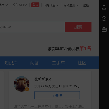
北京
发布入口
登录
网站地图
移动应用
出版
第1名
紧凑型MPV指数排行
知识库
问答
二手车
社区
张抗抗KK
获赞
22.67万
关注
11
粉丝
21.35万
+
关注
清华大学汽车工程系本科、博士，曾任上汽集团乘用车公司功能安全工程师