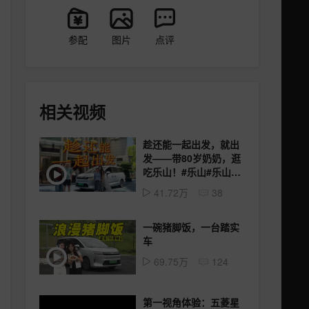
参配
图片
点评
相关视频
趁还能一起出发，就出
发——带80岁奶奶，逛
吃乐山！#乐山#乐山美
食#甜皮鸭#星光730#五
41.72万
38
菱神车
一碗猪脚饭，一台踏实
车
69.75万
124
第一视角体验：五菱星