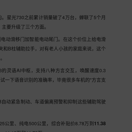
的。星光730之前累计销量破了4万台，蝉联了5个月
型，主要升级了三个方面。
侧电动滑移门加智能电动尾门。在这个价位上给电滑
夹和B柱辅助拉手，对有老人小孩的家庭来说，这个
大。
 13的灵语AI中枢，支持八种方言交互，唤醒速度0.3
试一下语音识别的准确率，毕竟很多车机的"方言支
EB自动紧急制动、车道偏离预警和抑制这些辅助驾驶
25公里、纯电500公里，综合补贴价8.78万到
11.38