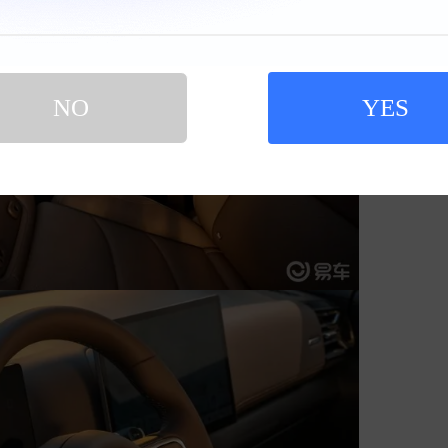
NO
YES