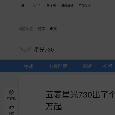
易车
淘车车
易车惠
易鑫金融
本地车市
>
当前位置：
易车
正文
星光730
综述
参数配置
图片
视频
五菱星光730出了
写评论
万起
942