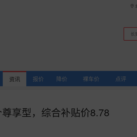
报价
降价
裸车价
点评
资讯
个尊享型，综合补贴价8.78