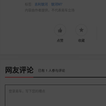
标签:
吉利银河
银河M7
内容由作者提供，不代表易车立场
点赞
收藏
网友评论
已有
1
人参与评论
登录易车，写下您的槽点