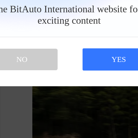
更深层的竞争力在于，银河M7并非用"减配
the BitAuto International website f
术做主流市场。GEA Evo全球智能新能源旗舰架构
exciting content
工
动机、93.1%系统综合效率，这些数字背后是
具
栏
81km/h的麋鹿测试成绩与35.6米同级最
刻板印象；120km/h AEB稳刹停、130km/h
场景泊车，则让高阶智驾体验首次真正下探到10
NO
YES
配合88%得房率、23扬声器FlymeSou
利银河M7正在模糊"主流家用"与"越级品质"的边