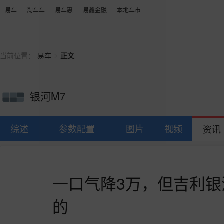
易车
淘车车
易车惠
易鑫金融
本地车市
>
当前位置：
易车
正文
银河M7
综述
参数配置
图片
视频
资讯
一口气降3万，但吉利银
的