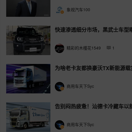
象视汽车100
快速渗透细分市场，黑武士车型
精彩的木槿花1549
1
为啥老卡友都换豪沃TX新能源
商用车天下Syc
告别闷热疲惫！汕德卡冷藏车以
商用车天下Syc