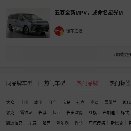
五菱全新MPV，或命名星光M
懂车之道
+
加载更
同品牌车型
热门车型
热门品牌
热门标签
大众
丰田
本田
日产
宝马
别克
奥迪
雪佛兰
现代
领克
雪铁龙
长城
起亚
长安欧尚
红旗
布加迪
标致
凯迪拉克
荣威
哈弗
沃尔沃
悍马
广汽传祺
斯巴鲁