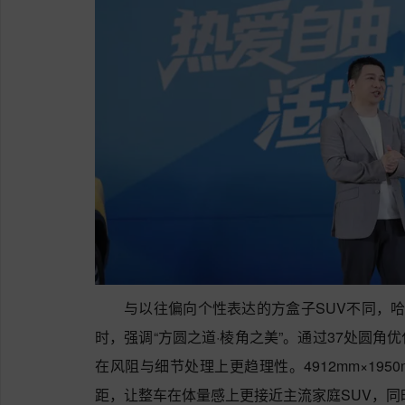
与以往偏向个性表达的方盒子SUV不同，哈
时，强调“方圆之道·棱角之美”。通过37处圆
在风阻与细节处理上更趋理性。4912mm×1950m
距，让整车在体量感上更接近主流家庭SUV，同