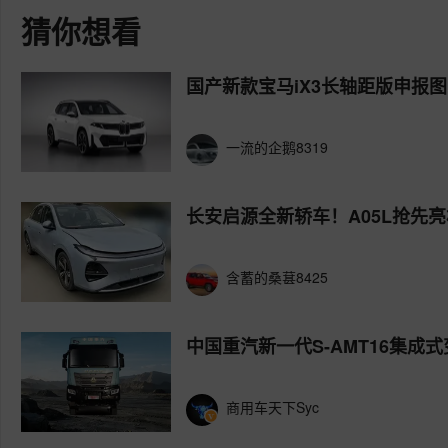
猜你想看
国产新款宝马iX3长轴距版申报
一流的企鹅8319
长安启源全新轿车！A05L抢先
含蓄的桑葚8425
中国重汽新一代S-AMT16集成
商用车天下Syc