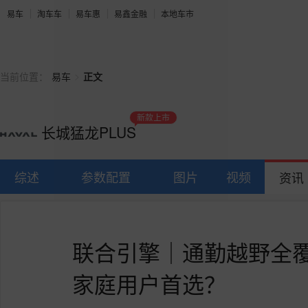
易车
淘车车
易车惠
易鑫金融
本地车市
>
当前位置：
易车
正文
新款上市
长城猛龙PLUS
综述
参数配置
图片
视频
资讯
联合引擎｜通勤越野全覆
家庭用户首选？