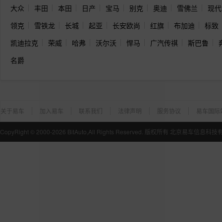
大众
丰田
本田
日产
宝马
别克
奥迪
雪佛兰
现代
领克
雪铁龙
长城
起亚
长安欧尚
红旗
布加迪
标致
凯迪拉克
荣威
哈弗
沃尔沃
悍马
广汽传祺
斯巴鲁
名爵
关于易车
加入易车
联系我们
法律声明
服务协议
易车国际
CopyRight ©
2000-2026
BitAuto,All Rights Reserved. 版权所有 北京易车信息