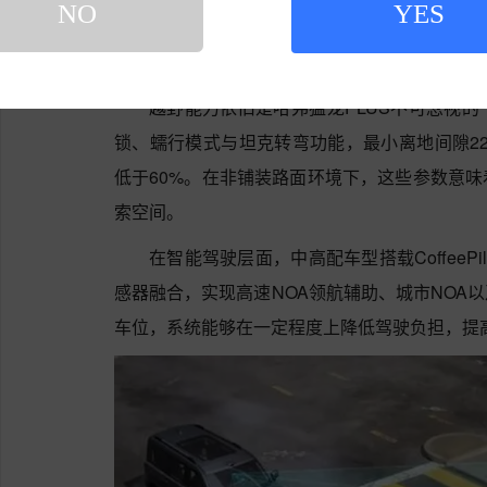
NO
YES
越野能力依旧是哈弗猛龙PLUS不可忽视
锁、蠕行模式与坦克转弯功能，最小离地间隙22
低于60%。在非铺装路面环境下，这些参数意
索空间。
在智能驾驶层面，中高配车型搭载CoffeeP
感器融合，实现高速NOA领航辅助、城市NOA
车位，系统能够在一定程度上降低驾驶负担，提