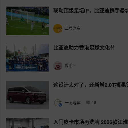
联动顶级足坛IP，比亚迪携手曼
二号汽车
比亚迪助力香港足球文化节
鸭毛丶
这设计太对了，还新增2.0T插混
一同选车
18
入门皮卡市场再洗牌 2026款江淮T