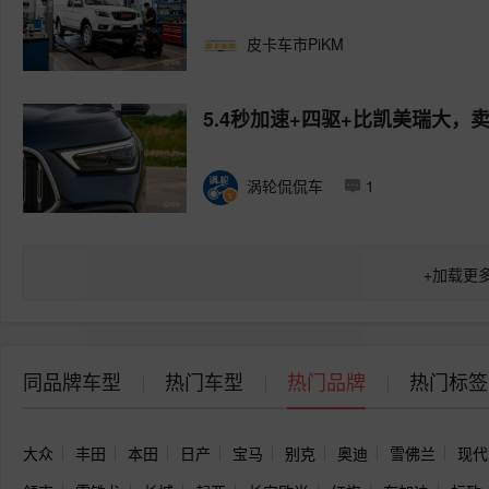
皮卡车市PiKM
5.4秒加速+四驱+比凯美瑞大，卖1
涡轮侃侃车
1
+
加载更
同品牌车型
热门车型
热门品牌
热门标签
大众
丰田
本田
日产
宝马
别克
奥迪
雪佛兰
现代