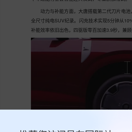
动力与补能方面，大唐搭载第二代刀片电池，
全尺寸纯电SUV纪录。闪充技术实现5分钟从10
补能效率依旧出色，四驱版零百加速3.9秒，兼