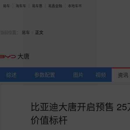
易车
淘车车
易车惠
易鑫金融
本地车市
>
当前位置：
易车
正文
大唐
综述
参数配置
图片
视频
资讯
比亚迪大唐开启预售 25
价值标杆