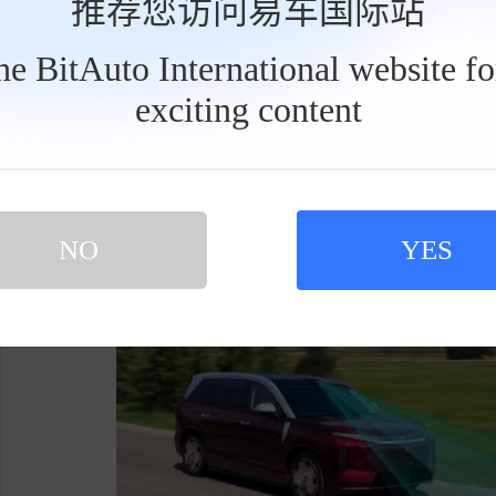
推荐您访问易车国际站
底盘搭载云辇-A双腔空气悬架与后轮转向，后
the BitAuto International website f
合道路预瞄功能，大幅提升操控与乘坐质感，让
exciting content
工
具
智能配置上，全系标配天神之眼5.0，支持
栏
大模型，实现精准语义交互与个性化服务，自研
懂用户的智慧出行体验。
NO
YES