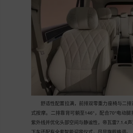
舒适性配置拉满，前排双零重力座椅与二排
式按摩。二排靠背可躺至146°，配合70°电动
紫外线并优化头部空间与静谧性，帝瓦雷7.1.4
下车还配有全套智能迎宾仪式，尽显旗舰格调。