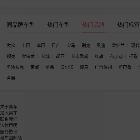
同品牌车型
热门车型
热门品牌
热门标签
大众
丰田
本田
日产
宝马
别克
奥迪
雪佛兰
现代
领克
雪铁龙
长城
起亚
长安欧尚
红旗
布加迪
标致
凯迪拉克
荣威
哈弗
沃尔沃
悍马
广汽传祺
斯巴鲁
名爵
关于易车
加入易车
联系我们
法律声明
服务协议
易车国际站