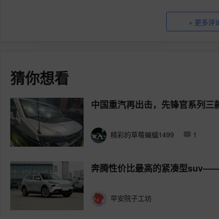
+ 更多评
猜你想看
中国重汽再出击，先锋官系列三
精彩的草莓蝙蝠1499
1
奔腾性价比最高的紧凑型suv——
早安院子工坊