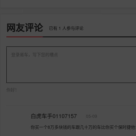
网友评论
已有
1
人参与评论
登录易车，写下您的槽点
你好！
白虎车手01107157
05-09
你买一个8万多块钱的车跟几十万的车比你买个保时捷他