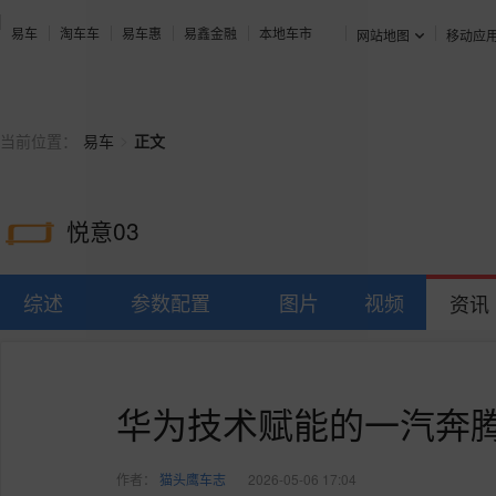
易车
淘车车
易车惠
易鑫金融
本地车市
网站地图
移动应
>
当前位置：
易车
正文
悦意03
综述
参数配置
图片
视频
资讯
华为技术赋能的一汽奔腾
作者：
猫头鹰车志
2026-05-06 17:04