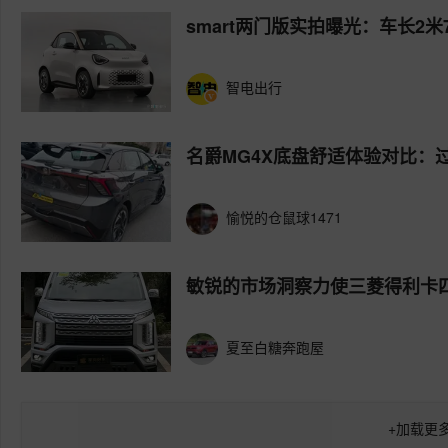
smart两门版实拍曝光：车长2米7
智电出行
名爵MG4X底盘舒适体验对比：
愉悦的仓鼠球1471
敏锐的市场洞察力使三菱得利卡
夏至白糖奔跑屋
+
加载更