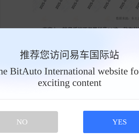
事实上，销量低迷不仅是悦意03这一款车
另一款车型悦意07的销量表现甚至更为糟糕，最高
他月份的销量成绩均在三位数徘徊。
推荐您访问易车国际站
不过悦意显然并未放弃。2026年3月8日，20
the BitAuto International website f
5km两种续航共计6款车型，官方指导价区间为7.9
exciting content
工
级。
具
栏
新车在外观上新增晨晖金车色，搭配全新
面，后排座椅增加15mm软泡层，前排座椅具
品牌同级首发AI大模型，配备感应雨刮、360
NO
YES
线辅助、盲区监测等功能。
同时，新车延续“大空间、大续航、大厂造”