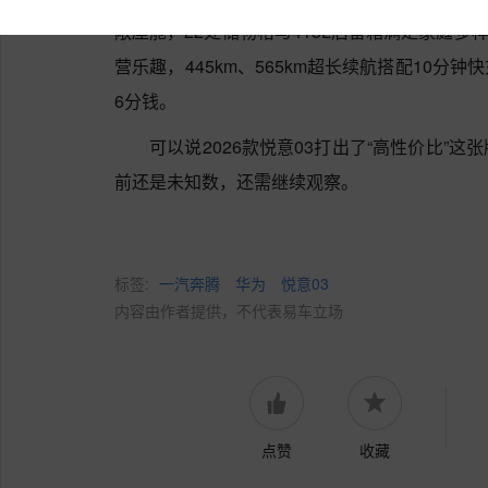
敞座舱，22处储物格与415L后备箱满足家庭多
营乐趣，445km、565km超长续航搭配10分钟
6分钱。
可以说2026款悦意03打出了“高性价比”
前还是未知数，还需继续观察。
标签:
一汽奔腾
华为
悦意03
内容由作者提供，不代表易车立场
点赞
收藏