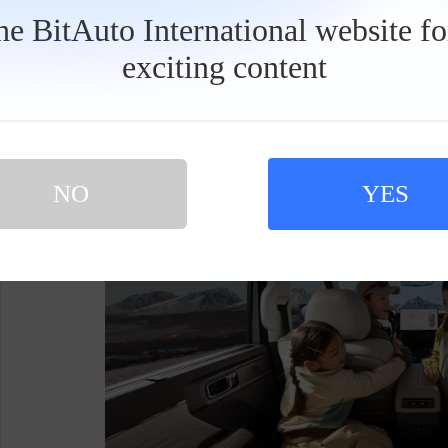
动力上，哈弗猛龙PLUS全系标配Hi4智能电混
the BitAuto International website f
纯电续航与超1000km综合续航，兼顾越野性能与低能
exciting content
工
驾驶系统，覆盖全场景智驾功能，搭配前排座椅
具
栏
派不妥协、家用有温度”。
NO
YES