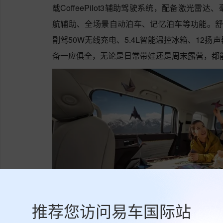
载CoffeePilot3辅助驾驶系统，配备激光雷
航辅助、全场景自动泊车、记忆泊车等功能。舒
副驾50W无线充电、5.4L智能温控冰箱、12
备一应俱全，无论是日常带娃还是周末露营，都
推荐您访问易车国际站