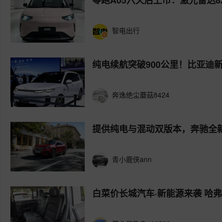
零跑A05六天后上市：激光雷达8
智电出行
纯电续航突破900公里！比亚迪
奔逸绝尘蘑菇8424
提供纯电与混动双版本，奔驰全新
青小鹿侠ann
白菜价长城汽车·新能源来袭 哈