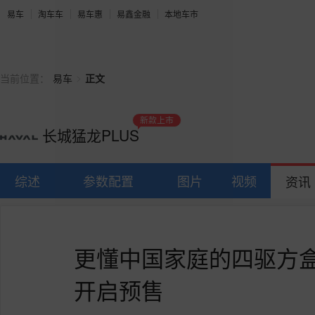
易车
淘车车
易车惠
易鑫金融
本地车市
>
当前位置：
易车
正文
新款上市
长城猛龙PLUS
综述
参数配置
图片
视频
资讯
更懂中国家庭的四驱方盒
开启预售