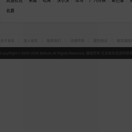
凯迪拉克
荣威
哈弗
沃尔沃
悍马
广汽传祺
斯巴鲁
名爵
关于易车
加入易车
联系我们
法律声明
服务协议
易车国际
CopyRight ©
2000-2026
BitAuto,All Rights Reserved. 版权所有 北京易车信息