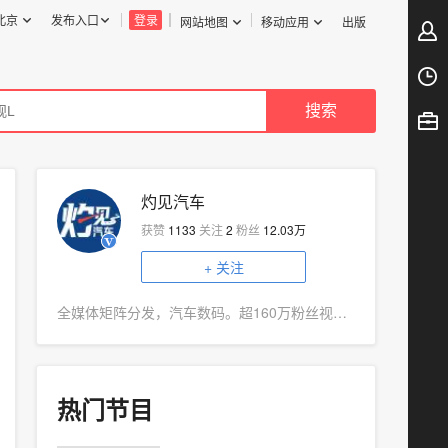
北京
发布入口
登录
网站地图
移动应用
出版
灼见汽车
获赞
1133
关注
2
粉丝
12.03万
+
关注
全媒体矩阵分发，汽车数码。超160万粉丝视频号矩阵《杰车科技》为MCN签约博主。
热门节目