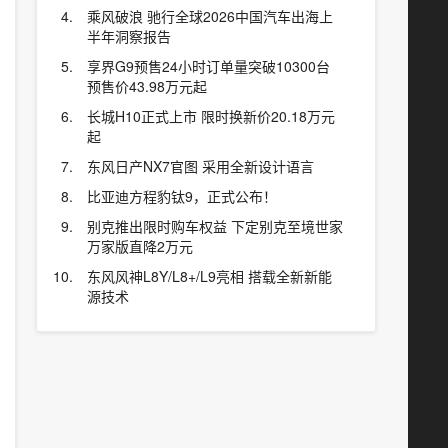
乘风破浪 驰行全球2026中国汽车出海上
半年洞察报告
享界G9预售24小时订单量突破10300台
预售价43.98万元起
长城H10正式上市 限时换新价20.18万元
起
东风日产NX7官图 采用全新设计语言
比亚迪方程豹钛9，正式公布！
别克推出限时购车权益 下定别克至境世家
万家版直降2万元
东风风神L8Y/L8+/L9亮相 搭载全新新能
源技术