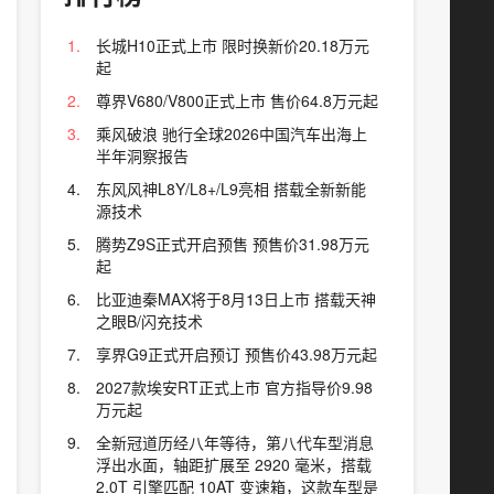
长城H10正式上市 限时换新价20.18万元
起
尊界V680/V800正式上市 售价64.8万元起
乘风破浪 驰行全球2026中国汽车出海上
半年洞察报告
东风风神L8Y/L8+/L9亮相 搭载全新新能
源技术
腾势Z9S正式开启预售 预售价31.98万元
起
比亚迪秦MAX将于8月13日上市 搭载天神
之眼B/闪充技术
享界G9正式开启预订 预售价43.98万元起
2027款埃安RT正式上市 官方指导价9.98
万元起
全新冠道历经八年等待，第八代车型消息
浮出水面，轴距扩展至 2920 毫米，搭载
2.0T 引擎匹配 10AT 变速箱，这款车型是