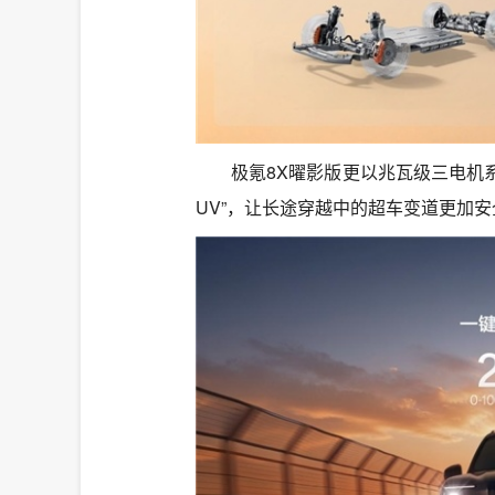
极氪8X曜影版更以兆瓦级三电机系
UV”，让长途穿越中的超车变道更加