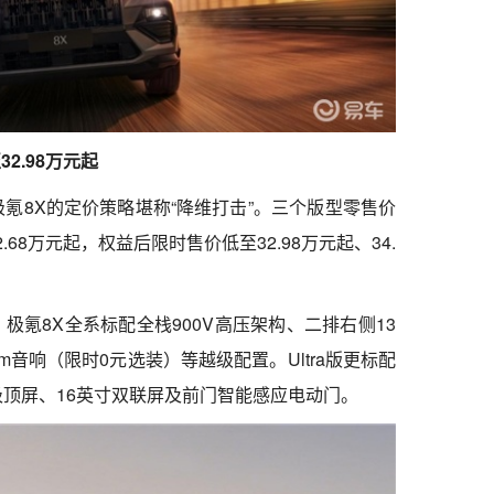
2.98万元起
极氪8X的定价策略堪称“降维打击”。三个版型零售价
42.68万元起，权益后限时售价低至32.98万元起、34.
极氪8X全系标配全栈900V高压架构、二排右侧13
im音响（限时0元选装）等越级配置。Ultra版更标配
吸顶屏、16英寸双联屏及前门智能感应电动门。