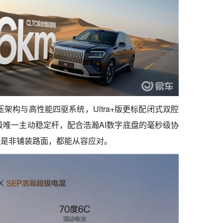
压架构与高性能四驱系统，Ultra+版更标配闭式双腔
级唯一主动稳定杆，配合浩瀚AI数字底盘的毫秒级协
还是非铺装路面，都能从容应对。