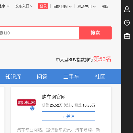
北京
发布入口
登录
网站地图
移动应用
出版
第53名
中大型SUV指数排行
知识库
问答
二手车
社区
购车网官网
获赞
25.52万
关注
0
粉丝
16.85万
+
关注
汽车专业网站，提供新车资讯、汽车导购、新车评测和市场行情信息。