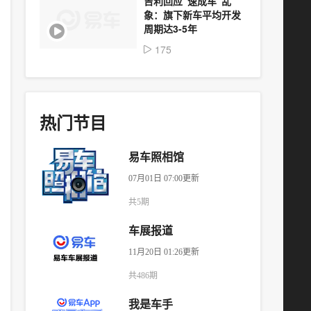
吉利回应“速成车”乱
象：旗下新车平均开发
周期达3-5年
175
热门节目
易车照相馆
07月01日 07:00更新
共5期
车展报道
11月20日 01:26更新
共486期
我是车手