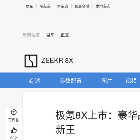
易车
淘车车
易车惠
易鑫金融
本地车市
>
当前位置：
易车
正文
ZEEKR 8X
综述
参数配置
图片
视频
极氪8X上市：豪华
写评论
新王
682