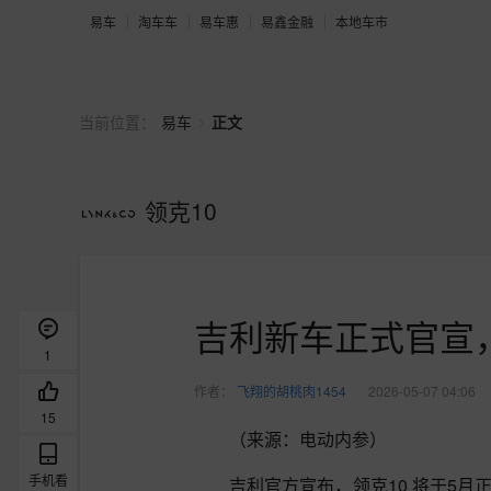
易车
淘车车
易车惠
易鑫金融
本地车市
>
当前位置：
易车
正文
领克10
吉利新车正式官宣
1
作者：
飞翔的胡桃肉1454
2026-05-07 04:06
15
（来源：电动内参）
手机看
吉利官方宣布，领克10 将于5月