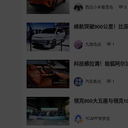
西瓜小羊看雪岛
5
续航突破900公里！比
九南岛派
1
科技感拉满！极狐阿尔法
汽车焦点
1
领克900大五座与领克
YCAPP李梦芸