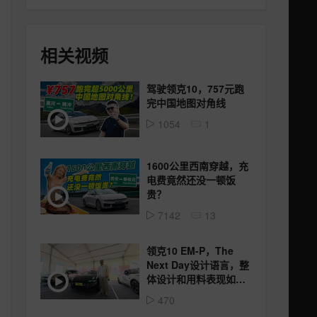
相关视频
驾驶领克10，757元跑
完中国地图对角线
1054
1
1600公里西南穿越，充
电费竟然还没一顿饭
贵？
7142
13
领克10 EM-P，The
Next Day设计语言，整
体设计和用料表现如
何？
470