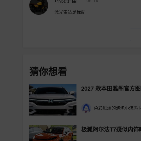
05-14
激光雷达是标配
猜你想看
2027 款本田雅阁官方
色彩斑斓的泡泡小浣熊14
极狐阿尔法T7疑似内饰