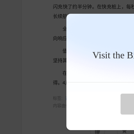
闪充快了约半分钟。在快充桩上，每
长续航里程可达816公里。四驱性能版
全系标配CCD电控减振系统和智
向响应也相当灵敏。
值得一提的是，领克10没有盲目
Visit the 
坚持其骨子里的运动风格。资金主要
在当前市场上车型设计趋于同质化
得。4月，领克品牌销量达到22755辆
标签:
吉利新车
新车
领克10
内容由作者提供，不代表易车立场