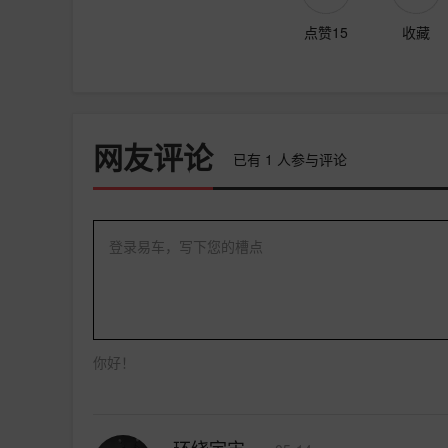
点赞15
收藏
网友评论
已有
1
人参与评论
登录易车，写下您的槽点
你好！
环绕宇宙