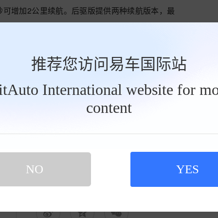
秒可增加2公里续航。后驱版提供两种续航版本，最
的零百加速时间仅为3.2秒，动力表现卓越。
能魔毯悬架。在弯道行驶时，侧倾控制得非常稳，转
推荐您访问易车国际站
跟风，没有采用大屏、冰箱、豪华沙发等配置，而是
BitAuto International website for mo
用于快充、底盘和安全性能的提升。
content
的背景下，领克10以其独特的设计理念显得尤为难
。
NO
YES
举报当前文章