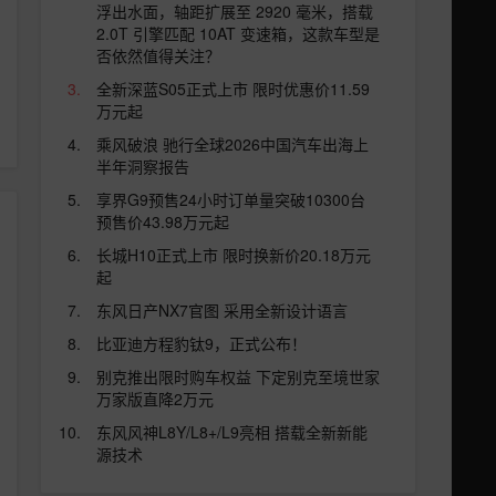
浮出水面，轴距扩展至 2920 毫米，搭载
2.0T 引擎匹配 10AT 变速箱，这款车型是
否依然值得关注？
全新深蓝S05正式上市 限时优惠价11.59
万元起
乘风破浪 驰行全球2026中国汽车出海上
半年洞察报告
享界G9预售24小时订单量突破10300台
预售价43.98万元起
长城H10正式上市 限时换新价20.18万元
起
东风日产NX7官图 采用全新设计语言
比亚迪方程豹钛9，正式公布！
别克推出限时购车权益 下定别克至境世家
万家版直降2万元
东风风神L8Y/L8+/L9亮相 搭载全新新能
源技术