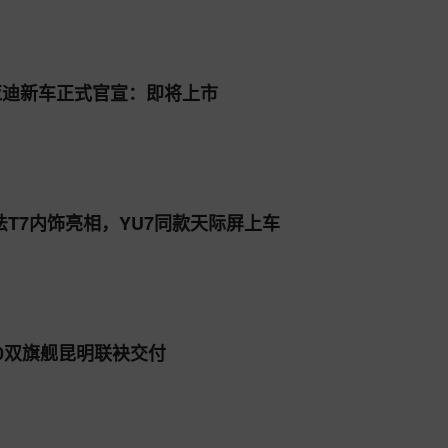
亚迪新车正式官宣：即将上市
T7内饰亮相，YU7同款天际屏上车
10双旗舰昆明联袂交付