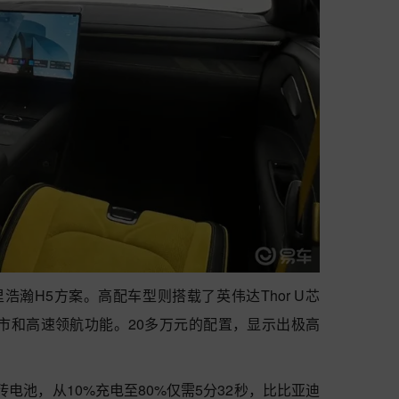
里浩瀚H5方案。高配车型则搭载了英伟达Thor U芯
城市和高速领航功能。20多万元的配置，显示出极高
砖电池，从10%充电至80%仅需5分32秒，比比亚迪