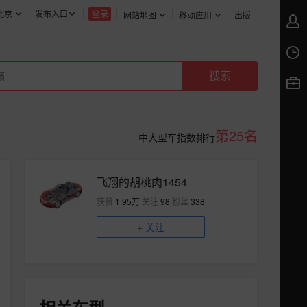
北京
发布入口
登录
网站地图
移动应用
出版
第25名
中大型车指数排行
飞翔的胡桃肉1454
获赞
1.95万
关注
98
粉丝
338
+
关注