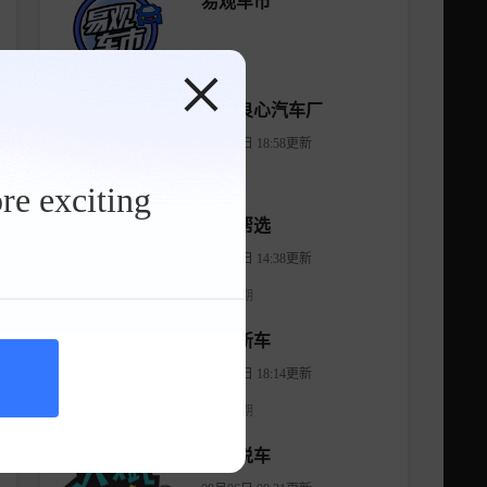
易观车市
天地良心汽车厂
05月12日 18:58更新
共14期
re exciting
有车帮选
04月11日 14:38更新
共1474期
智看新车
08月07日 18:14更新
共1176期
大斌说车