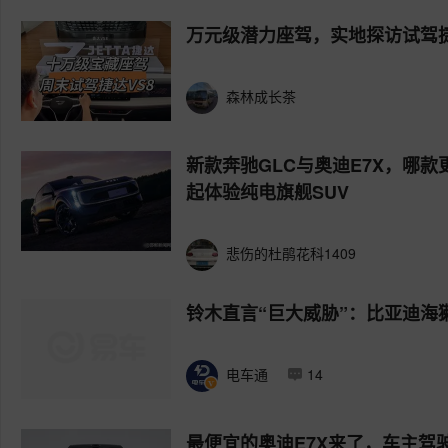
万元级潜力座驾，实地探访试驾捷
森林成长茶
新款奔驰GLC与奥迪E7X，哪款
起体验纯电旗舰SUV
悲伤的杜鹃花科1409
铃木直言“巨大威胁”：比亚迪海
电车通
14
最便宜的奥迪E7X来了，车主驾驶