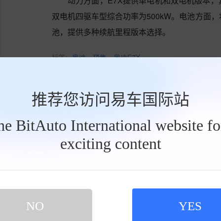
动力方面，E7X提供单电机和双电机版本，
双电机四驱车型综合功率为500kW。电池方面，将搭
池，提供多种续航里程版本选择。
标签:
奥迪
预售
奥迪E7X
内容由作者提供，不代表易车立场
推荐您访问易车国际站
the BitAuto International website f
点赞1
收藏
exciting content
工
具
栏
网友评论
NO
YES