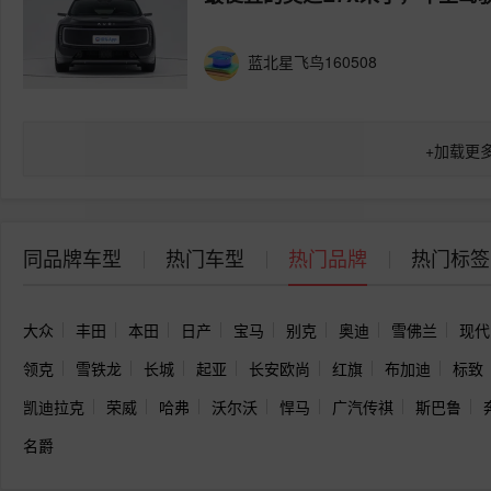
蓝北星飞鸟160508
+
加载更
同品牌车型
热门车型
热门品牌
热门标签
大众
丰田
本田
日产
宝马
别克
奥迪
雪佛兰
现代
领克
雪铁龙
长城
起亚
长安欧尚
红旗
布加迪
标致
凯迪拉克
荣威
哈弗
沃尔沃
悍马
广汽传祺
斯巴鲁
名爵