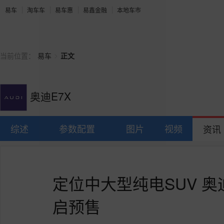
易车
淘车车
易车惠
易鑫金融
本地车市
>
当前位置：
易车
正文
奥迪E7X
综述
参数配置
图片
视频
资讯
定位中大型纯电SUV 奥
启预售