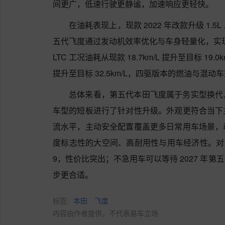
间更广，低速行驶更静谧，加速响应更轻快。
在油耗表现上，现款 2022 年改款升级 1
五代飞度通过发动机效率优化与车身轻量化，实现动
LTC 工况油耗从现款 18.7km/L 提升至目标 19.0k
提升至目标 32.5km/L，四驱版本的燃油与混
总体来看，第五代本田飞度属于务实型换代
车型的短板进行了针对性升级。外观更符合当下
流水平，主动安全配置覆盖更多日常用车场景，
度标志性的大空间、高耐用性与用车经济性。对
9，性价比突出；不急用车可以等待 2027 年
步更合适。
标签:
本田
飞度
内容由作者提供，不代表易车立场