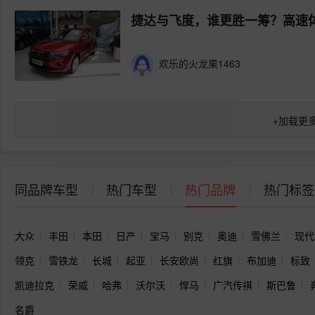
捷达与飞度，谁更胜一筹？高速
欢乐的火龙果1463
+
加载更
同品牌车型
热门车型
热门品牌
热门标签
大众
丰田
本田
日产
宝马
别克
奥迪
雪佛兰
现代
领克
雪铁龙
长城
起亚
长安欧尚
红旗
布加迪
标致
凯迪拉克
荣威
哈弗
沃尔沃
悍马
广汽传祺
斯巴鲁
名爵