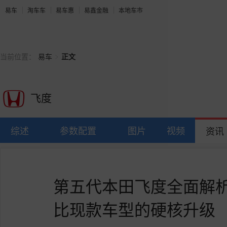
易车
淘车车
易车惠
易鑫金融
本地车市
>
当前位置：
易车
正文
飞度
综述
参数配置
图片
视频
资讯
第五代本田飞度全面解析：
比现款车型的硬核升级