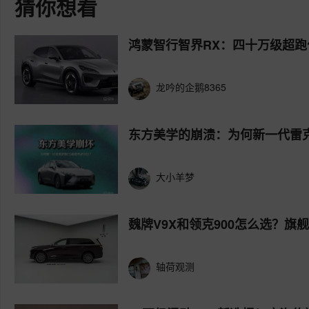
猜你想看
鸿蒙智行智界RX：四十万级超跑
龙吟的企鹅8365
东方美学的崩溃：为何新一代雷
大小羊梦
魏牌V9X和领克900怎么选？旗
轴荷观测