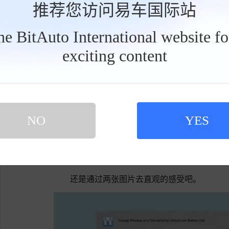
推荐您访问易车国际站
the BitAuto International website f
exciting content
工
微弱的发电量直接为驱动电机供电的可能性
具
栏
那么可不可以实现边跑边充呢？
最起码充一点是一点。
NO
YES
显然还是做不到，因为任何电池都做不到一
车辆的电池；因为充电和放电都是化学反应，无
电动三轮摩托车的文章也有讲述。
还是通过两张图片去直观的感受吧。