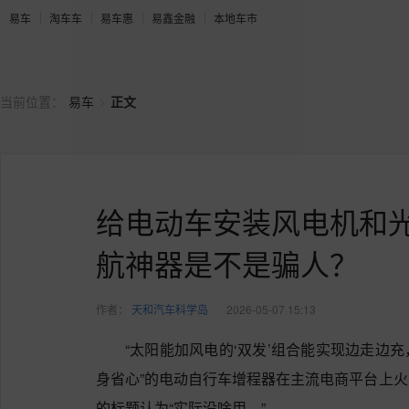
易车
淘车车
易车惠
易鑫金融
本地车市
>
当前位置：
易车
正文
给电动车安装风电机和
航神器是不是骗人？
作者：
天和汽车科学岛
2026-05-07 15:13
“太阳能加风电的‘双发’组合能实现边走边
身省心”的电动自行车增程器在主流电商平台上
的标题认为“实际没啥用。”