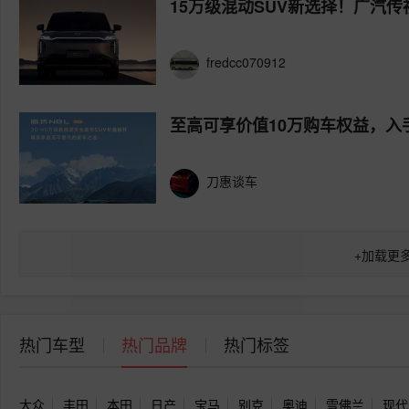
15万级混动SUV新选择！广汽传
fredcc070912
至高可享价值10万购车权益，入
刀惠谈车
+
加载更
热门车型
热门品牌
热门标签
大众
丰田
本田
日产
宝马
别克
奥迪
雪佛兰
现代