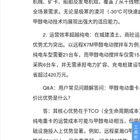
机械、矿卡、船舶及发电机组，覆盖了从干线物
全场景需求。无论是极寒的漠河（-30℃可快
甲醇电动技术均展现出强大的适应能力。
2. 运营效率超越纯电：在城建渣土、商砼
优势尤为突出。以远程X7M甲醇电动搅拌车为例
纯电车型需要21台车，而甲醇电动搅拌车仅需1
采购6台车，并无需承担电力扩容、充电桩建设
省超过420万元。
Q&A：用户常见问题解答问：甲醇电动重
价比优势是什么？
答：其核心优势在于TCO（全生命周期成
纯电重卡的运营成本可能与甲醇电动相当，但甲
工
础设施投入上优势显著。例如，远程星瀚G甲醇
具
栏