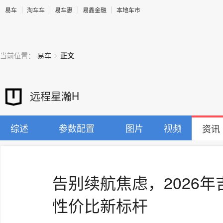
易车
淘车车
易车惠
易鑫金融
本地车市
>
当前位置：
易车
正文
远程星瀚H
综述
参数配置
图片
视频
资讯
告别续航焦虑，2026
性价比新标杆