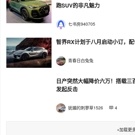
跑SUV的非凡魅力
七书房940705
智界RX计划于八月启动小订，
青春日白兔兔
日产突然大幅降价六万！搭载三
发起反击
妩媚的刺蓼草1526
4
+
加载更