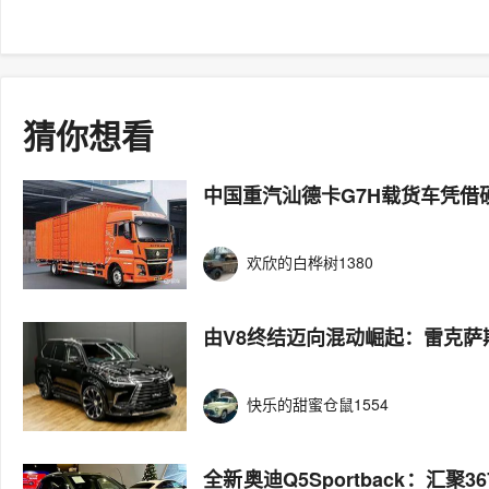
猜你想看
中国重汽汕德卡G7H载货车凭借
欢欣的白桦树1380
由V8终结迈向混动崛起：雷克萨
快乐的甜蜜仓鼠1554
全新奥迪Q5Sportback：汇