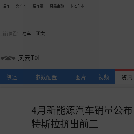
易车
淘车车
易车惠
易鑫金融
本地车市
>
当前位置：
易车
正文
风云T9L
综述
参数配置
图片
视频
资讯
4月新能源汽车销量公
特斯拉挤出前三