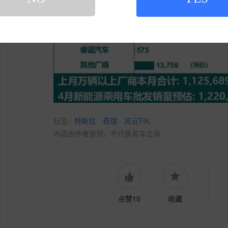
标签:
特斯拉
奇瑞
风云T9L
内容由作者提供，不代表易车立场
点赞10
收藏