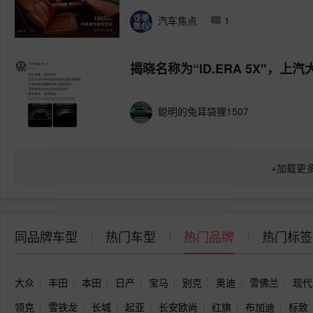
汽车焦点
1
揭晓名称为“ID.ERA 5X"，
聪明的兔耳袋狸1507
+
加载更
同品牌车型
热门车型
热门品牌
热门标签
大众
丰田
本田
日产
宝马
别克
奥迪
雪佛兰
现代
领克
雪铁龙
长城
起亚
长安欧尚
红旗
布加迪
标致