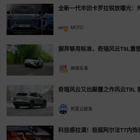
全新一代丰田卡罗拉锐放曝光：
MOTO
摒弃够用标准，奇瑞风云T9L重塑
麻辣车事
奇瑞风云又出颠覆之作风云T9L
熊夏云鲸鱼
科技感拉满！极狐阿尔法T7内饰