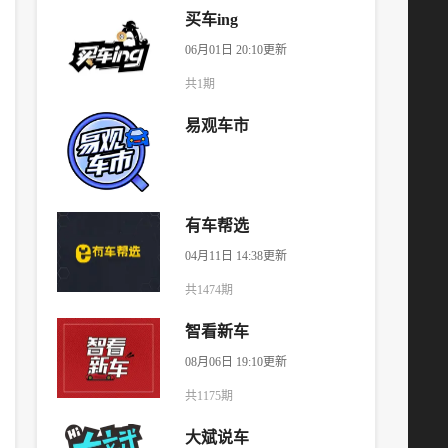
买车ing
06月01日 20:10更新
共1期
易观车市
有车帮选
04月11日 14:38更新
共1474期
智看新车
08月06日 19:10更新
共1175期
大斌说车