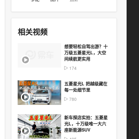
相关视频
想要轻松自驾出游？十
万级五菱星光L，大空
间续航更实用
174
五菱星光L 把越级藏在
每一处细节里
780
新车探店实拍：五菱星
光L，十万级唯一大六
座新能源SUV