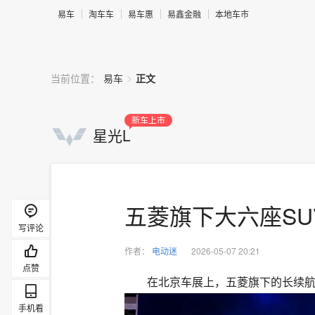
易车
淘车车
易车惠
易鑫金融
本地车市
>
当前位置：
易车
正文
新车上市
星光L
五菱旗下大六座SU
写评论
作者：
电动迷
2026-05-07 20:21
点赞
在北京车展上，五菱旗下的长续航
手机看