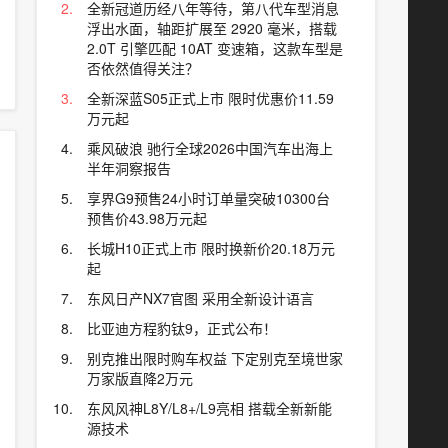
全新冠道历经八年等待，第八代车型消息
浮出水面，轴距扩展至 2920 毫米，搭载
2.0T 引擎匹配 10AT 变速箱，这款车型是
否依然值得关注？
全新深蓝S05正式上市 限时优惠价11.59
万元起
乘风破浪 驰行全球2026中国汽车出海上
半年洞察报告
享界G9预售24小时订单量突破10300台
预售价43.98万元起
长城H10正式上市 限时换新价20.18万元
起
东风日产NX7官图 采用全新设计语言
比亚迪方程豹钛9，正式公布！
别克推出限时购车权益 下定别克至境世家
万家版直降2万元
东风风神L8Y/L8+/L9亮相 搭载全新新能
源技术