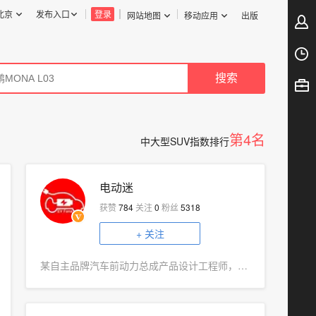
北京
发布入口
登录
网站地图
移动应用
出版
第4名
中大型SUV指数排行
电动迷
获赞
784
关注
0
粉丝
5318
+
关注
某自主品牌汽车前动力总成产品设计工程师，专注新能源汽车评测和解析，全网粉丝超过700万。