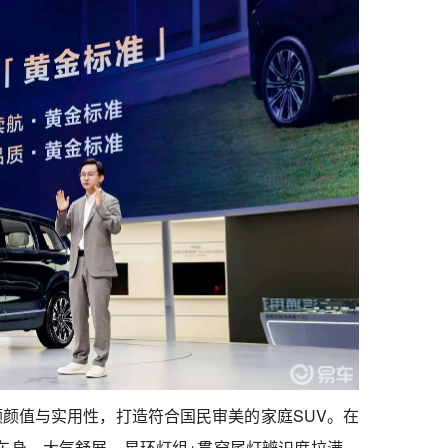
颜值与实用性，打造符合国民审美的家庭SUV。在
60mm车身，大气舒展，星环灯组+贯穿尾灯辨识度拉满，