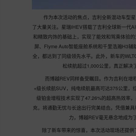
作为本次活动的焦点，吉利全新混动车型星瑞
了大量关注。星瑞iHEV搭载了吉利全球新一代
和精致内饰的基础上，实现了能效和驾乘体验的双
屏、Flyme Auto智能座舱系统和千里浩瀚H
全，都达到了同级领先水平。此外，新车的WLTC
松续航超过1,000公里，真正解
而博越REV同样备受瞩目。作为吉利在增程
+级长续航SUV，纯电续航最高可达375公里，
级铂金增程技术实现了47.26%的超高热效率，
充，将通勤无忧与长途出行完美结合。凭借兼具
力，博越REV毫无悬念地成为
除了新车带来的惊喜，本次活动现场还提供