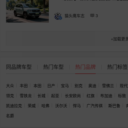
猫头鹰车志
3
+
加载更
同品牌车型
热门车型
热门品牌
热门标签
大众
丰田
本田
日产
宝马
别克
奥迪
雪佛兰
现代
领克
雪铁龙
长城
起亚
长安欧尚
红旗
布加迪
标致
凯迪拉克
荣威
哈弗
沃尔沃
悍马
广汽传祺
斯巴鲁
名爵