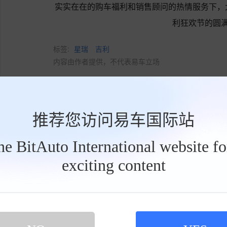
实实在在的购车福利和销售顾问的热情服务下，
利狂欢节的圆
标签:
星瑞
吉利
内容由作者提供，不代表易车立场
推荐您访问易车国际站
点赞
收藏
the BitAuto International website f
exciting content
工
具
栏
网友评论