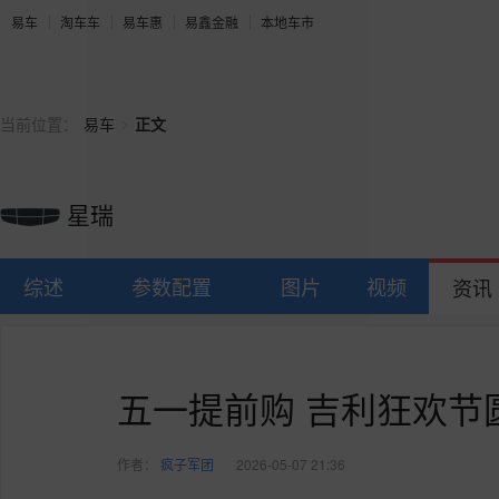
易车
淘车车
易车惠
易鑫金融
本地车市
>
当前位置：
易车
正文
星瑞
综述
参数配置
图片
视频
资讯
五一提前购 吉利狂欢节
作者：
疯子军团
2026-05-07 21:36