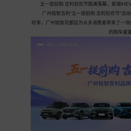
五一提前购 吉利狂欢节圆满落幕，星瑞iH
广州铭智吉利“五一提前购·吉利狂欢节”活
旺季，广州铭智花都店为众多消费者带来了一场
的购车盛