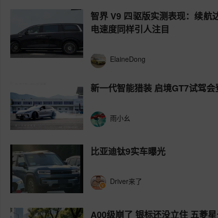
智界 V9 四驱版实测表现：续
电速度同样引人注目
ElaineDong
新一代智能猎装 启境GT7试驾
雨小幺
比亚迪钛9实车曝光
Driver来了
A00级崩了 银标还没立住 五菱