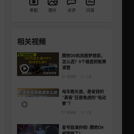
参配
图片
点评
问答
相关视频
腾势D9和岚图梦想家，
怎么选？5个维度把账算
清楚
9290
14
电车跑长途，是省钱的
“真香”还是焦虑的“电动
爹”？
9068
12
星爷路演炸街! 腾势D9
被围麻了！