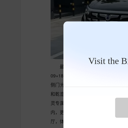
Visit the 
最后，我们来看智界V9，这辆车几
09×1859mm，轴距3250mm
侧门光毯点亮时，透出一股高级感。智
和乾崑ADS 5.0高阶智驾系统，能
灵专属平台，通过AI算法实现自主“
内，更是惊喜连连：二排座椅可旋转45
厅，体验新颖。