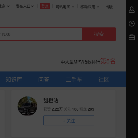
北京
发布入口
登录
网站地图
移动应用
出版
第5名
中大型MPV指数排行
知识库
问答
二手车
社区
甜橙站
获赞
2.22万
关注
106
粉丝
293
+
关注