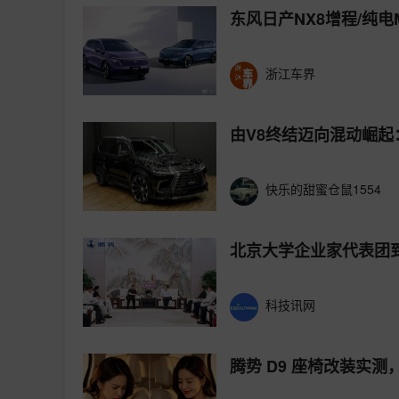
东风日产NX8增程/纯
浙江车界
由V8终结迈向混动崛起
快乐的甜蜜仓鼠1554
北京大学企业家代表团
科技讯网
腾势 D9 座椅改装实测