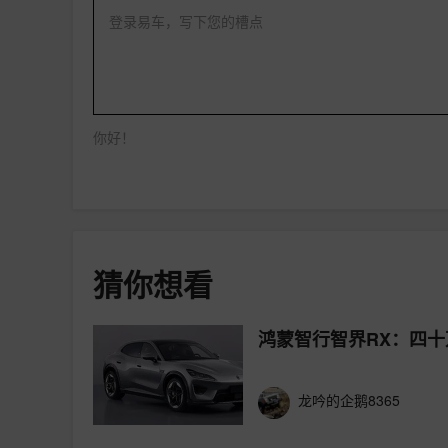
登录易车，写下您的槽点
你好！
猜你想看
鸿蒙智行智界RX：四十
龙吟的企鹅8365