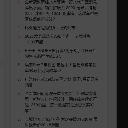
全新冠道历经八年等待，第八代车型消息
浮出水面，轴距扩展至 2920 毫米，搭载
2.0T 引擎匹配 10AT 变速箱，这款车型是
否依然值得关注？
比亚迪方程豹钛9，正式公布！
2027款奇瑞风云A9L正式上市 限时售
13.99万起
FREELANDER神行者8将于8月14日开启
预售 标配华为ADS 5
埃安Ray 7申报图 定位中大型超级纯电轿
车/Ray系列首款车型
广汽传祺越7启动先享计划 将于9月初开启
预售
全新本田冠道迎来重大更新！告别溜背造
型，新增三排座椅设计，网传综合续航可
达1350公里，这一数据究竟是否真实可
靠？
长城H10上市24小时大定突破31826台 限
时换新价20.18万起