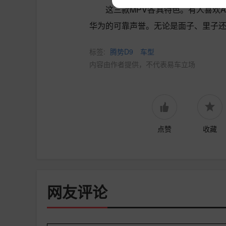
这三款MPV各具特色。有人喜欢
华为的可靠声誉。无论是面子、里子
标签:
腾势D9
车型
内容由作者提供，不代表易车立场
点赞
收藏
网友评论