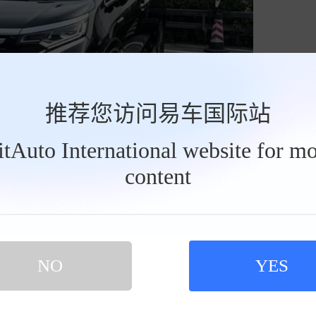
推荐您访问易车国际站
BitAuto International website for mo
乎是一个华为技术的展览馆。车身尺寸为5359×20
content
，是三款车型中最长的。外观简约，但百万像素投影大灯和
能配置是其核心亮点，包括896线双光路激光雷达
在各种场景下提供自动驾驶支持。底盘采用了华为的途
思考”，加上后轮转向，使其灵活度堪比小车。坐进车
NO
YES
°、90°、180°，对坐模式让车内瞬间变为小型会客