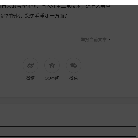
AI带来的驾驶体验，有人注重三电技术，还有人看重
还是智能化，您更看重哪一方面？
举报当前文章
微博
QQ空间
微信