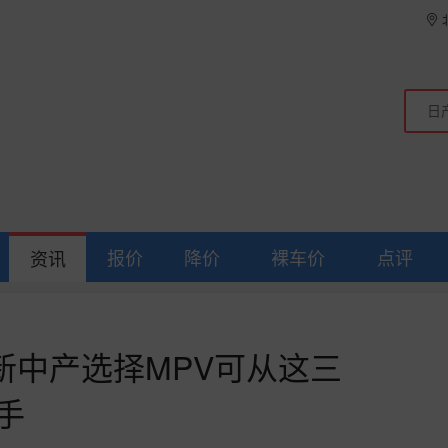
报价
降价
裸车价
点评
资讯
新中产选择MPV可从这三
手