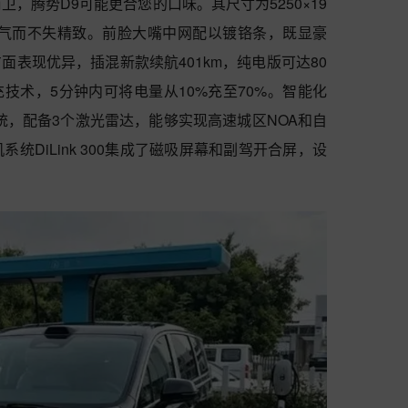
，腾势D9可能更合您的口味。其尺寸为5250×19
，设计大气而不失精致。前脸大嘴中网配以镀铬条，既显豪
方面表现优异，插混新款续航401km，纯电版可达80
技术，5分钟内可将电量从10%充至70%。智能化
”系统，配备3个激光雷达，能够实现高速城区NOA和自
统DiLink 300集成了磁吸屏幕和副驾开合屏，设