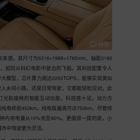
。其尺寸为5316×1988×1785mm，轴距3160
计语言，如同从科幻电影中驶出的飞船。其科技配置令人
大模型，芯片算力高达2250TOPS，能够实现类似
驶入乡间小路，还是日常驾驶，它都能轻松应对。此
、灯光和座椅的智能互动功能，科技感十足。动力方
电续航452km，纯电版最高可达750km，尽管续
钟内将电量从10%充至80%。更值得一提的是，小
城市中驾驶更为灵活。