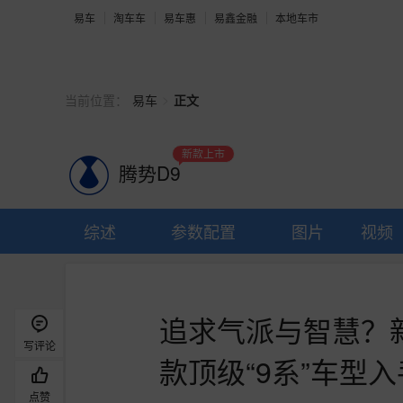
易车
淘车车
易车惠
易鑫金融
本地车市
>
当前位置：
易车
正文
新款上市
腾势D9
综述
参数配置
图片
视频
追求气派与智慧？
写评论
款顶级“9系”车型入
点赞