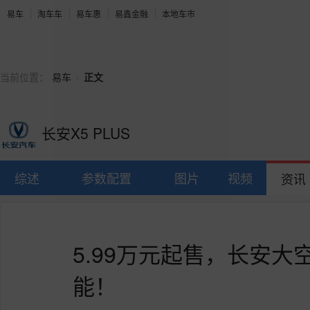
易车
淘车车
易车惠
易鑫金融
本地车市
>
当前位置：
易车
正文
长安X5 PLUS
综述
参数配置
图片
视频
资讯
5.99万元起售，长安大空
能！