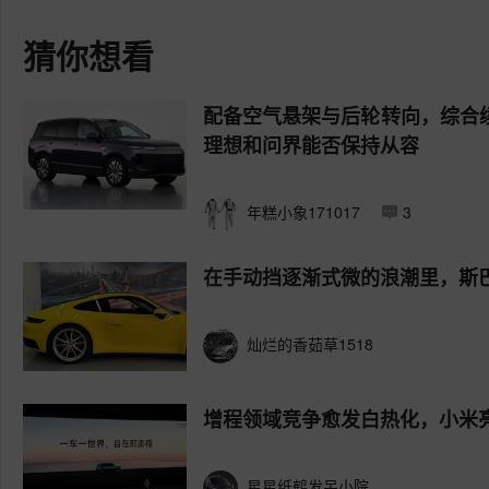
猜你想看
配备空气悬架与后轮转向，综合续
理想和问界能否保持从容
年糕小象171017
3
在手动挡逐渐式微的浪潮里，斯巴
灿烂的香茹草1518
增程领域竞争愈发白热化，小米
星星纸鹤发呆小院