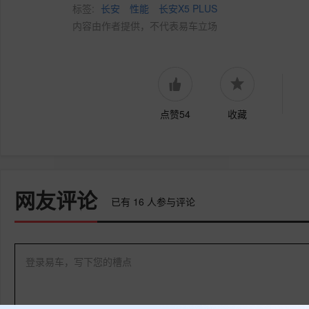
标签:
长安
性能
长安X5 PLUS
内容由作者提供，不代表易车立场
点赞54
收藏
网友评论
已有
16
人参与评论
登录易车，写下您的槽点