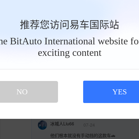
你好！
推荐您访问易车国际站
the BitAuto International website f
文子k5
07-10
exciting content
工
此车外观设计美观，有冲击力，内饰要进行更改，一，
具
栏
那不是更窄了，二，后排座下面不平整，三建议安S75
杨小在努力mGL
05-30
NO
YES
我特么 5.99 我要是要不到我唯你是问 就这个 版本的
冰城人Liu66
07-24
他们根本就没有手动挡的这款车🚗