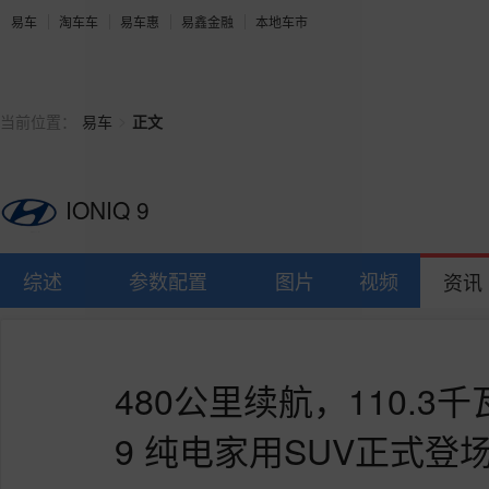
易车
淘车车
易车惠
易鑫金融
本地车市
>
当前位置：
易车
正文
IONIQ 9
综述
参数配置
图片
视频
资讯
480公里续航，110.3千
9 纯电家用SUV正式登