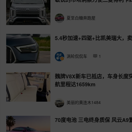
夏至白糖奔跑屋
5.4秒加速+四驱+比凯美瑞大，卖1
涡轮侃侃车
1
魏牌V8X新车已抵店，车身长度
航里程达1659km
美丽的黄连木1484
70度电池 三电终身质保 风云A9置