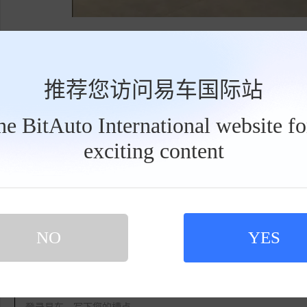
标签:
现代
电池
IONIQ 9
内容由作者提供，不代表易车立场
推荐您访问易车国际站
the BitAuto International website f
exciting content
工
具
点赞
收藏
栏
NO
YES
网友评论
登录易车，写下您的槽点