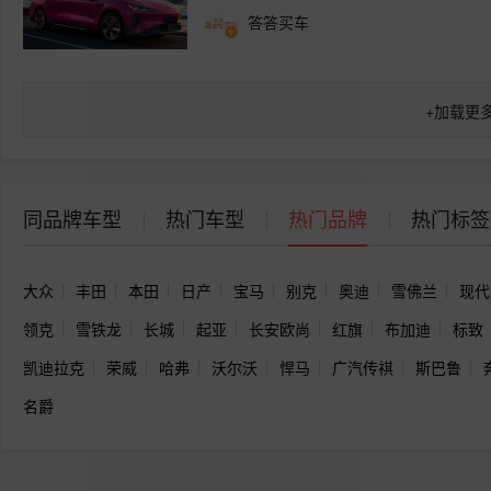
答答买车
+
加载更
同品牌车型
热门车型
热门品牌
热门标签
大众
丰田
本田
日产
宝马
别克
奥迪
雪佛兰
现代
领克
雪铁龙
长城
起亚
长安欧尚
红旗
布加迪
标致
凯迪拉克
荣威
哈弗
沃尔沃
悍马
广汽传祺
斯巴鲁
名爵