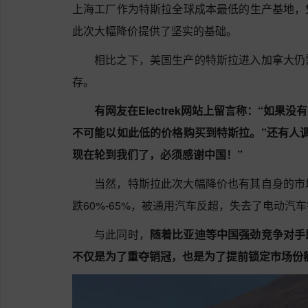
上海工厂作为特斯拉全球成本最低的生产基地，
此次大幅降价提供了坚实的基础。
相比之下，美国生产的特斯拉进入加拿大仍
存。
有网友在Electrek网站上留言称：“如
不可能以如此低的价格购买到特斯拉。”还有人
现在轮到我们了，必须感谢中国！”
当然，特斯拉此次大幅降价也有其自身的市
跌60%-65%，被通用汽车反超，失去了电动汽
与此同时，
随着比亚迪等中国强劲竞争对手
不仅是为了重夺销冠，也是为了提前锁定市场份