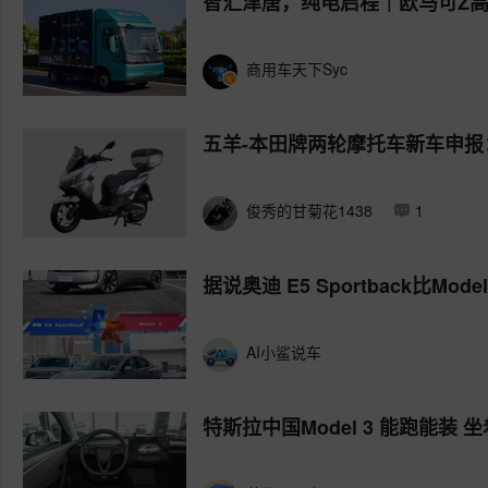
智汇津唐，纯电启程｜欧马可Z
商用车天下Syc
五羊-本田牌两轮摩托车新车申报
俊秀的甘菊花1438
1
据说奥迪 E5 Sportback比M
AI小鲨说车
特斯拉中国Model 3 能跑能装 