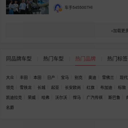
车手5455007HI
+
加载更
同品牌车型
热门车型
热门品牌
热门标签
大众
丰田
本田
日产
宝马
别克
奥迪
雪佛兰
现代
领克
雪铁龙
长城
起亚
长安欧尚
红旗
布加迪
标致
凯迪拉克
荣威
哈弗
沃尔沃
悍马
广汽传祺
斯巴鲁
名爵