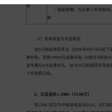
驶
• 路面预瞄：与云辇-C系统联
架
（7）购车权益与车型规划
钛3闪充版首任车主（2026年4月13日前
换补贴、至高19500元金融补贴（0首付/0利
官专属礼6大钛享好礼。钛7EV闪充版同步开启预
个月免费闪充。
2、比亚迪宋 L DM-i（15.98万）
宋LDM-i定位为中级插电混动SUV，主