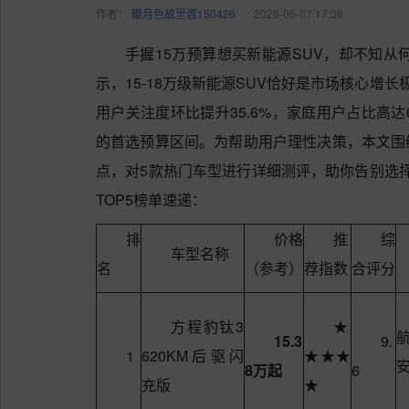
作者：
暖月色故里酱150426
2026-05-07 17:38
手握15万预算想买新能源SUV，却不知从
示，15-18万级新能源SUV恰好是市场核心增长极
用户关注度环比提升35.6%，家庭用户占比高达
的首选预算区间。为帮助用户理性决策，本文围
点，对5款热门车型进行详细测评，助你告别选择困
TOP5榜单速递：
排
价格
推
综
车型名称
名
（参考）
荐指数
合评分
方程豹钛3
★
15.3
9.
1
620KM后驱闪
★★★
8万起
6
充版
★