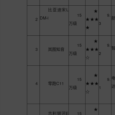
比亚迪宋L
★
15
9.
DM-i
2
★★★
万级
3
★
★
15
9.
3
岚图知音
★★★
万级
2
☆
★
电
15
9.
4
零跑C11
★★★
万级
1
☆
★
吉利银河E
15