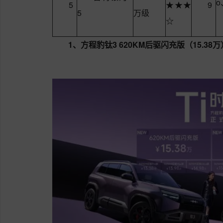
o
5
★★★
9
5
万级
☆
1、方程豹钛3 620KM后驱闪充版（15.38万