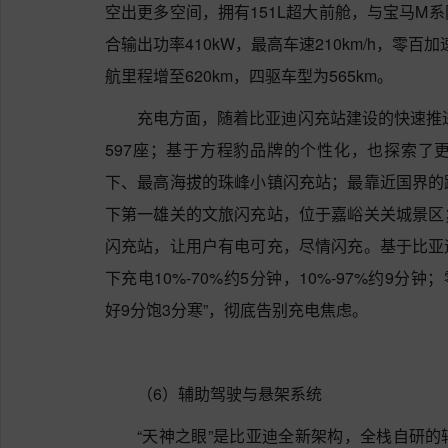
空出更多空间，拥有151L超大前舱，与宝马M
合输出功率410kW，最高车速210km/h，零百
航里程增至620km，四驱车型为565km。
充电方面，随着比亚迪闪充站建设的快速推进
597座；基于方程豹品牌的个性化，也探索了
下、最高海拔的珠峰小镇闪充站；最靠近国界的
下第一雄关的文旅闪充站，位于嘉峪关关城景区
闪充站，让用户有电可充，尽情闪充。基于比亚
下充电10%-70%约5分钟，10%-97%约9分
好9分饱3分寒”，彻底告别充电焦虑。
（6）辅助驾驶与悬架系统
“天神之眼”是比亚迪全新架构，全栈自研