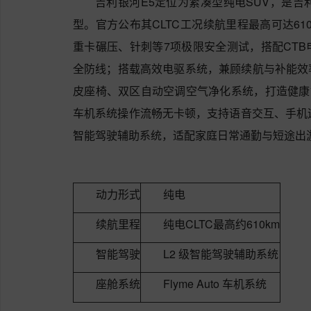
吉利银河E5定位为紧凑型纯电SUV，是吉
型。官方公布其CLTC工况续航里程最高可达61
重卡碾压、针刺等7项极限安全测试，搭配CT
全防线；搭载高效电驱系统，兼顾续航与补能效
皮座椅、双区自动空调空气净化系统，打造健康舒适
车机系统操作流畅无卡顿，支持语音交互、手机
智能驾驶辅助系统，适配家庭日常通勤与短途出
动力形式
纯电
续航里程
纯电CLTC最高约610km
智能驾驶
L2 级智能驾驶辅助系统
座舱系统
Flyme Auto 车机系统