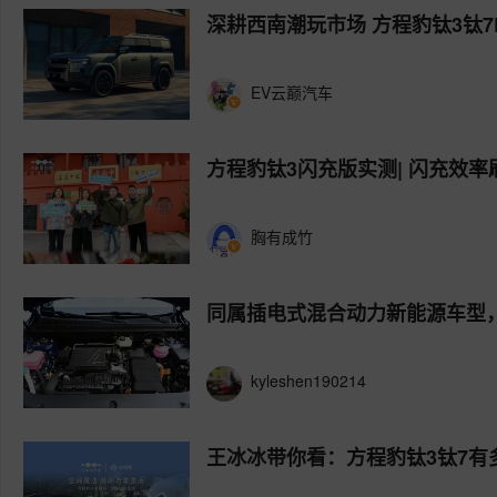
深耕西南潮玩市场 方程豹钛3钛
EV云巅汽车
方程豹钛3闪充版实测| 闪充效
胸有成竹
同属插电式混合动力新能源车型，为
kyleshen190214
王冰冰带你看：方程豹钛3钛7有