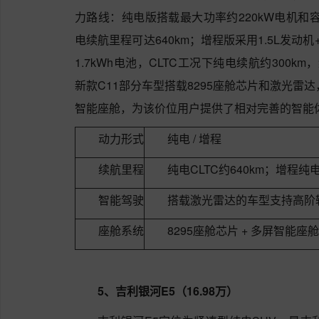
力路线：纯电版搭载最大功率约220kW电机和容量
电续航里程可达640km；增程版采用1.5L发动机
1.7kWh电池，CLTC工况下纯电续航约300k
新款C11部分车型搭载8295座舱芯片和激光雷
智能座舱，为该价位用户提供了相对完善的智能
动力形式
纯电 / 增程
续航里程
纯电CLTC约640km；增程纯电
智能驾驶
搭载激光雷达的车型支持高阶
座舱系统
8295座舱芯片 + 多屏智能座舱
5、吉利银河E5（16.98万）