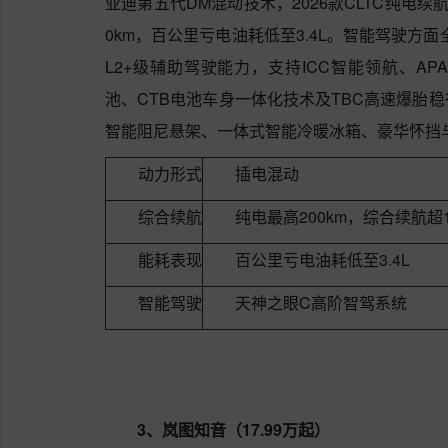
亚迪第五代DM混动技术，2026款CLTC纯电续航
0km，百公里亏电油耗低至3.4L。智能驾驶方
L2+级辅助驾驶能力，支持ICC智能领航、A
池、CTB电池车身一体化技术及TBC高速爆胎
智能阻尼悬架、一体式智能冷暖冰箱、豪华怀挡
动力形式
插电混动
综合续航
纯电最高200km，综合续航超1
能耗表现
百公里亏电油耗低至3.4L
智能驾驶
天神之眼C高阶智驾系统
3、岚图知音（17.99万起）