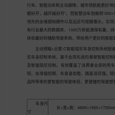
行车、智能泊车和主动避障，城市领航能更好地
都好开，越开越好开”，而智慧泊车则做到“300
领先的全维感知硬件以及远近可视摄像头，实现
有行业最大的数据库，1000万新能源保有量、
体验最好的辅助驾驶系统，带给用户更好的智能
主动预瞄+云辇-C智能阻尼车身控制系统配
尼车身控制系统，基于此项先进的悬架智能控制
及智能阻尼控制，有效覆盖了消费者全部的用车
轻、丝滑操控顺、车身姿态稳、路面适应强。轻
品所带来的更智能的驾驶体验，更便捷的驾驶感
车身尺
长×宽×高：4605×1900×1720m
寸