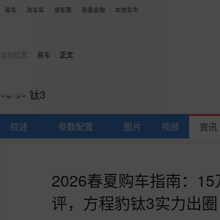
易车
淘车车
易车惠
易鑫金融
本地车市
>
当前位置：
易车
正文
钛3
综述
参数配置
图片
视频
资讯
2026春夏购车指南：1
评，方程豹钛3实力出圈