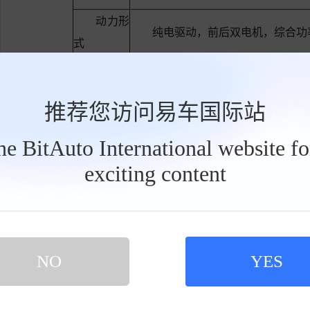
动力形
纯电驱动，前后双电机，综合功率4
式
续航能
后驱车型：620km，四驱车型：5
力
推荐您访问易车国际站
系统名称：“天神之眼”辅助驾驶
the BitAuto International website f
主要功能：
exciting content
工
具
• 行车辅助：城市领航辅助（C
栏
领航（MNOA）
• 泊车辅助：泊车辅助（APA
A）
NO
YES
• 主动安全：自动紧急制动（A
智能驾
场景刹停