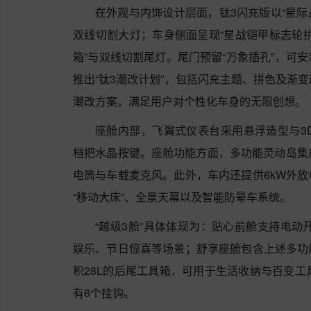
在外观与内饰设计层面，钛3闪充版以“星际
双线切割大灯；车身侧面呈现“星战铠甲标志轮拱”
箱”与双线切割尾灯。尾门预留“万象插孔”，可
推出“钛3潮改计划”，包括闪充主题、拼色及渐变
潮改方案，满足用户对个性化车身的无限创想。
座舱内部，飞翼式仪表台采用悬浮造型与3D
档把水晶按键。座舱功能方面，多功能灵动岛集
电筒与车载麦克风。此外，车内还提供6kW外
“移动大床”、全景天幕以及智能防晕车系统。
“越级3舱”具体体现为：贴心前舱支持电动
娱乐、节日惊喜等场景；舒享座舱包含上述多功
积28L的后尾工具箱，可用于生活收纳与百变工
有6个挂钩。