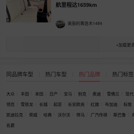
航里程达1659km
美丽的黄连木1484
+
加载更
同品牌车型
热门车型
热门品牌
热门标签
大众
丰田
本田
日产
宝马
别克
奥迪
雪佛兰
现代
领克
雪铁龙
长城
起亚
长安欧尚
红旗
布加迪
标致
凯迪拉克
荣威
哈弗
沃尔沃
悍马
广汽传祺
斯巴鲁
名爵