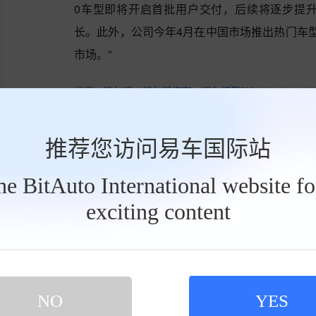
0车型即将开启首批用户交付，后续将逐步提
长。此外，公司今年4月在中国市场推出热门车型
市场。”
标签:
沃尔沃
沃尔沃汽车
沃尔沃EX30
内容由作者提供，不代表易车立场
推荐您访问易车国际站
the BitAuto International website f
点赞
收藏
exciting content
工
具
栏
网友评论
NO
YES