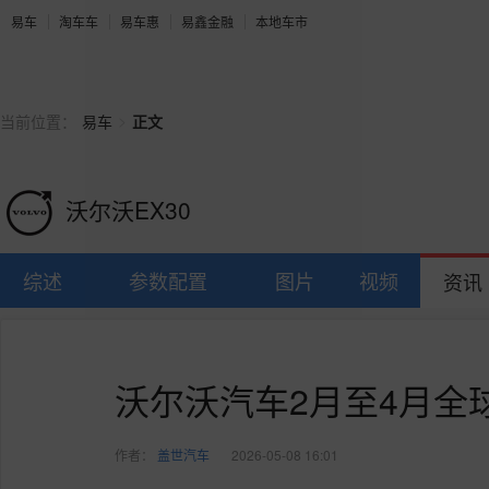
易车
淘车车
易车惠
易鑫金融
本地车市
>
当前位置：
易车
正文
沃尔沃EX30
综述
参数配置
图片
视频
资讯
沃尔沃汽车2月至4月全
作者：
盖世汽车
2026-05-08 16:01