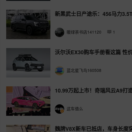
新黑武士日产途乐：456马力3.5T
暖绿茶书店141120
1
沃尔沃EX30购车手册看这篇 性
蓝北星飞鸟160508
10.99万起上市！奇瑞风云A9
这车值么
魏牌V8X新车已抵店，车身长度