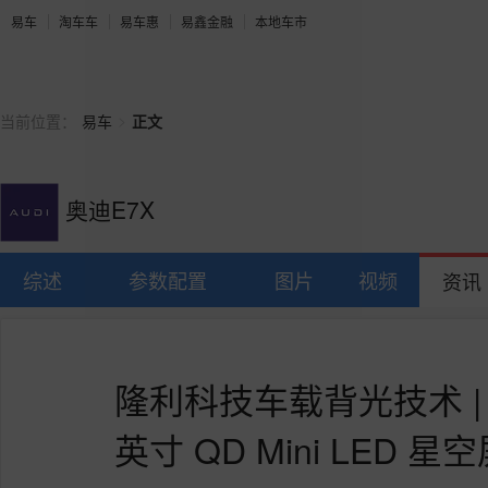
易车
淘车车
易车惠
易鑫金融
本地车市
>
当前位置：
易车
正文
奥迪E7X
综述
参数配置
图片
视频
资讯
隆利科技车载背光技术 | 点
英寸 QD Mini LED 星