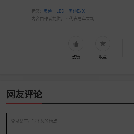
标签:
奥迪
LED
奥迪E7X
内容由作者提供，不代表易车立场
点赞
收藏
网友评论
登录易车，写下您的槽点