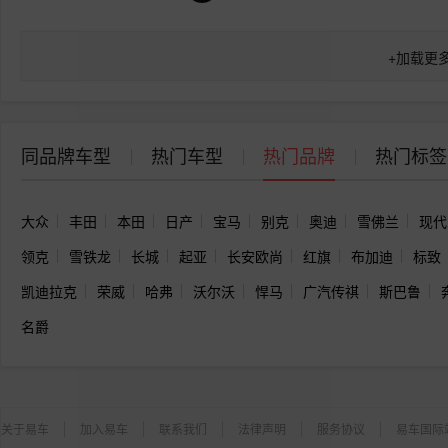
+
加载更
同品牌车型
热门车型
热门品牌
热门标签
大众
丰田
本田
日产
宝马
别克
奥迪
雪佛兰
现代
领克
雪铁龙
长城
起亚
长安欧尚
红旗
布加迪
标致
凯迪拉克
荣威
哈弗
沃尔沃
悍马
广汽传祺
斯巴鲁
名爵
关于易车
加入易车
联系我们
法律声明
服务协议
易车国际