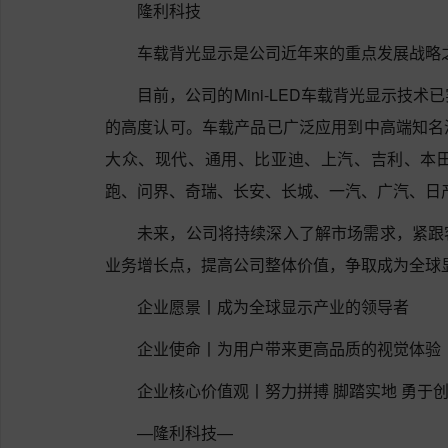
隆利科技
车载背光显示是公司近年来的重点发展战略
目前，公司的Mini-LED车载背光显示技
的高度认可。车载产品已广泛应用到中高端知名
大众、现代、通用、
比亚迪、
上汽、
吉利、
本
跑、
问界、
奇瑞、长安、长城、一汽、广汽、日
未来，公司将持续深入了解市场需求，紧跟
业务增长点，提高公司整体价值，争取成为全球
企业愿景丨成为全球显示产业的领导者
企业使命丨为用户带来更高品质的视觉体验
企业核心价值观丨努力拼搏 脚踏实地 勇于创
—隆利科技—