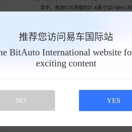
其中，奥迪E7X搭载的21.4英寸QD Mini 
背光技术。
21.4英寸QD Mini LED星空屏（图片来源
推荐您访问易车国际站
奥迪E7X QD Mini LED巨幕具有以下特点：
the BitAuto International website f
0000:1高对比度
，画质更清晰；全车屏幕峰值亮
晰显示；
莱茵级低蓝光
，减少56%蓝光辐射；
exciting content
工
具
建完整且沉浸的多屏交互生态，
为家庭成员带来
栏
此次奥迪E7X的全球首秀，标志着其正式
场。同时，奥迪创新技术中心落户中国，其下一
NO
YES
东转移。
隆利科技Mini LED车载背光技术成功应
域的技术领先地位。