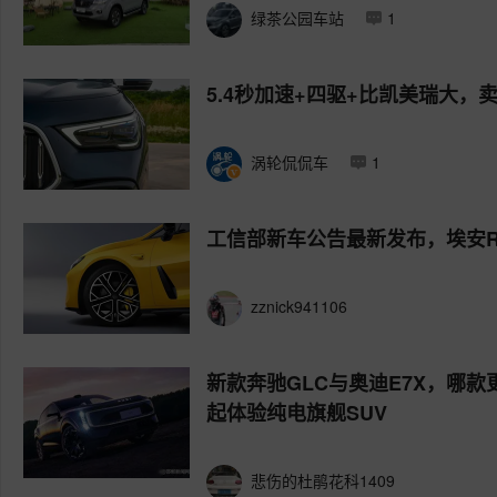
绿茶公园车站
1
5.4秒加速+四驱+比凯美瑞大，卖1
涡轮侃侃车
1
工信部新车公告最新发布，埃安R
zznick941106
新款奔驰GLC与奥迪E7X，哪款
起体验纯电旗舰SUV
悲伤的杜鹃花科1409