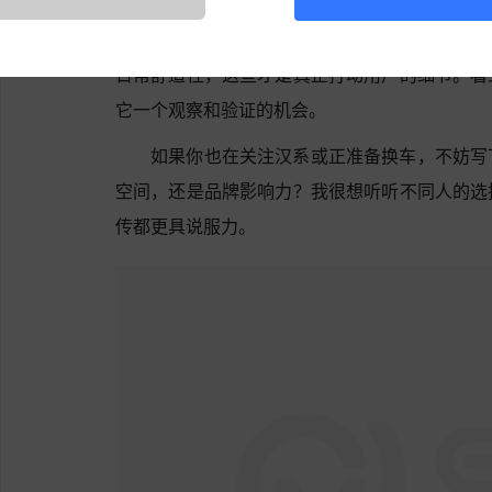
带来销量和口碑的双重提升，也可能因为市场定
心的是，这款车能否将技术优势转化为真实的用
日常舒适性，这些才是真正打动用户的细节。看
它一个观察和验证的机会。
如果你也在关注汉系或正准备换车，不妨写
空间，还是品牌影响力？我很想听听不同人的选
传都更具说服力。