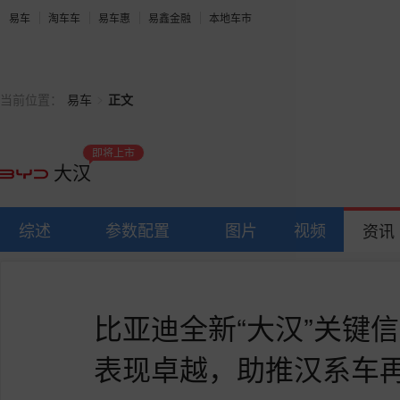
易车
淘车车
易车惠
易鑫金融
本地车市
>
当前位置：
易车
正文
即将上市
大汉
综述
参数配置
图片
视频
资讯
比亚迪全新“大汉”关键
表现卓越，助推汉系车