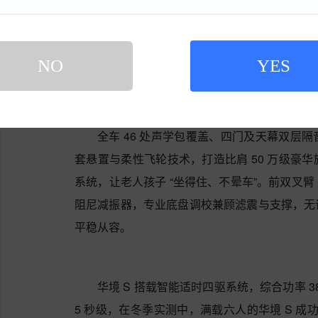
NO
YES
全车 46 处声学包覆盖、四门及天幕双层
套悬置与柔性飞轮技术，打造比肩 50 万级豪
系统，让老人孩子 “坐得住、不晕车”。前双叉臂
阻尼减振器，专业底盘调校兼顾滤震与支撑，无
平稳从容。
华境 S 搭载智能适时四驱系统，综合功率 3
5 秒级，在冬季实测中，满载六人的华境 S 成