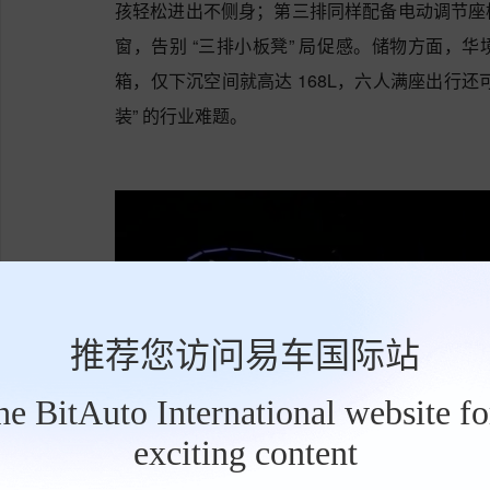
孩轻松进出不侧身；第三排同样配备电动调节座
窗，告别 “三排小板凳” 局促感。储物方面，华境 
箱，仅下沉空间就高达 168L，六人满座出行还可装
装” 的行业难题。
推荐您访问易车国际站
the BitAuto International website f
exciting content
工
具
栏