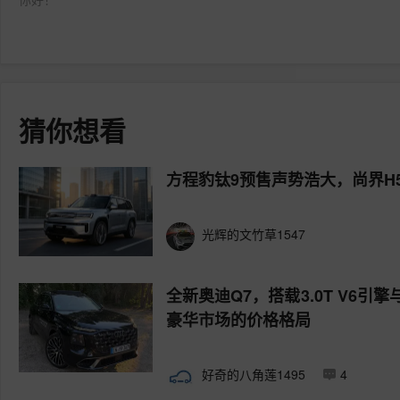
猜你想看
方程豹钛9预售声势浩大，尚界H
光辉的文竹草1547
全新奥迪Q7，搭载3.0T V6
豪华市场的价格格局
好奇的八角莲1495
4