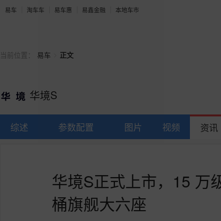
易车
淘车车
易车惠
易鑫金融
本地车市
>
当前位置：
易车
正文
华境S
综述
参数配置
图片
视频
资讯
华境S正式上市，15 
桶旗舰大六座