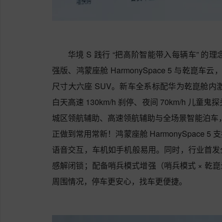
华境 S 践行 “把高阶智能带入每辆车” 的理
强版、鸿蒙座舱 HarmonySpace 5 与乾崑
尺寸大六座 SUV。新车全系标配华为乾崑舱内激
白天高速 130km/h 刹停、夜间 70km/h 儿
城区领航辅助、高速领航辅助与全场景智能泊车，后续还
正做到常用常新！鸿蒙座舱 HarmonySpace
语音交互，车机如手机般易用。同时，行业首发
感解闭锁；配备哨兵模式增强（哨兵模式 × 乾
周围情况，停车更安心，找车更便捷。