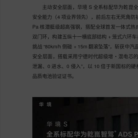
主动安全层面，华境 S 全系标配华为乾崑全维防
安全能力（4 项业界领先），前后左右无死角防护
Pa 核潜艇级超高强钢，搭配全球首发一体式
双门环，构建五纵十一横底部结构 + 笼式六环车
挑战 “80km/h 侧碰 + 15m 翻滚坠落”，斩获中
安全层面，搭载采用宁德时代超级增・混电芯的神炼电
泄漏、0 进水、0 侵入”，以 10 倍于新国标的硬
品质电池验证证书。