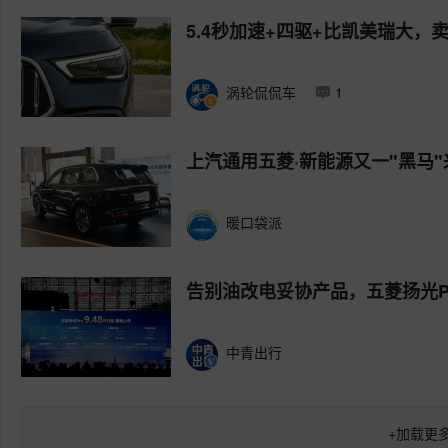
5.4秒加速+四驱+比凯美瑞大，卖1
涡轮侃侃车
1
上汽通用五菱·新能源又一"黑马"
暖口袋派
告别油改电妥协产品，五菱扬光P
中青出行
+
加载更